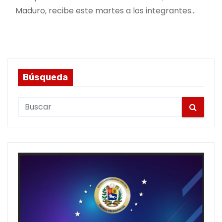
Maduro, recibe este martes a los integrantes…
Búsqueda
S
e
a
r
c
h