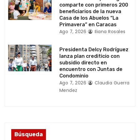
r
comparte con primeros 200
beneficiarios de la nueva
a
Casa de los Abuelos “La
Primavera” en Caracas
d
Ago 7, 2026
Iliana Rosales
a
Presidenta Delcy Rodríguez
s
lanza plan crediticio con
subsidio directo en
encuentro con Juntas de
Condominio
Ago 7, 2026
Claudia Guerra
Mendez
Búsqueda