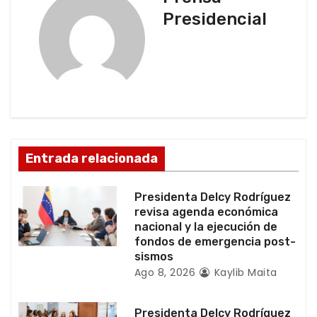
Presidencial
a
c
i
ó
n
Entrada relacionada
d
Presidenta Delcy Rodríguez
e
revisa agenda económica
nacional y la ejecución de
e
fondos de emergencia post-
sismos
n
Ago 8, 2026
Kaylib Maita
t
Presidenta Delcy Rodríguez