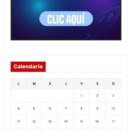
Calendario
L
M
X
J
V
S
D
1
2
3
4
5
6
7
8
9
10
11
12
13
14
15
16
17