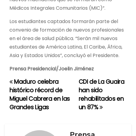
Médicos Integrales Comunitarios (MIC)”.
Los estudiantes captados formarán parte del
convenio de formación de nuevos profesionales
en el área de salud pública. “Serán mil nuevos
estudiantes de América Latina, El Caribe, África,
Asia y Estados Unidos”, concluyó el Presidente.
Prensa Presidencial/Joelin Jiménez
Maduro celebra
CDI de La Guaira
N
histórico récord de
han sido
a
Miguel Cabrera en las
rehabilitados en
Grandes Ligas
un 87%
v
e
g
Prensa