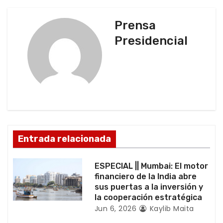
e
g
Prensa
Presidencial
a
c
i
ó
n
Entrada relacionada
d
ESPECIAL || Mumbai: El motor
e
financiero de la India abre
sus puertas a la inversión y
e
la cooperación estratégica
Jun 6, 2026
Kaylib Maita
n