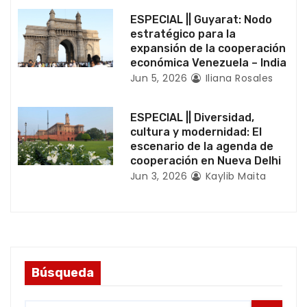
t
ESPECIAL || Guyarat: Nodo
estratégico para la
r
expansión de la cooperación
económica Venezuela – India
a
Jun 5, 2026
Iliana Rosales
d
ESPECIAL || Diversidad,
a
cultura y modernidad: El
escenario de la agenda de
s
cooperación en Nueva Delhi
Jun 3, 2026
Kaylib Maita
Búsqueda