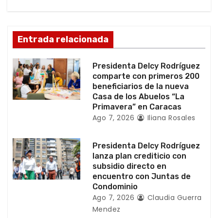
ó
n
Entrada relacionada
d
Presidenta Delcy Rodríguez
e
comparte con primeros 200
beneficiarios de la nueva
e
Casa de los Abuelos “La
Primavera” en Caracas
n
Ago 7, 2026
Iliana Rosales
t
Presidenta Delcy Rodríguez
r
lanza plan crediticio con
subsidio directo en
a
encuentro con Juntas de
Condominio
d
Ago 7, 2026
Claudia Guerra
Mendez
a