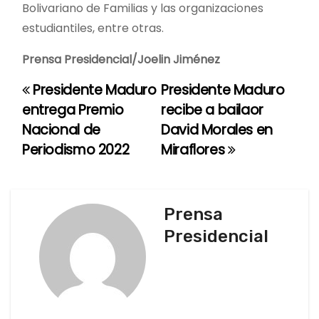
Bolivariano de Familias y las organizaciones
estudiantiles, entre otras.
Prensa Presidencial/Joelin Jiménez
Presidente Maduro
Presidente Maduro
N
entrega Premio
recibe a bailaor
a
Nacional de
David Morales en
Periodismo 2022
Miraflores
v
e
g
Prensa
Presidencial
a
c
i