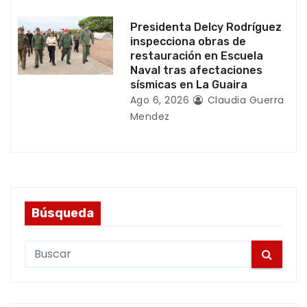
s
Presidenta Delcy Rodríguez
inspecciona obras de
restauración en Escuela
Naval tras afectaciones
sísmicas en La Guaira
Ago 6, 2026
Claudia Guerra
Mendez
Búsqueda
S
e
a
r