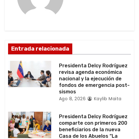
ó
n
d
Entrada relacionada
e
e
Presidenta Delcy Rodríguez
revisa agenda económica
n
nacional y la ejecución de
fondos de emergencia post-
t
sismos
Ago 8, 2026
Kaylib Maita
r
a
Presidenta Delcy Rodríguez
comparte con primeros 200
d
beneficiarios de la nueva
Casa de los Abuelos “La