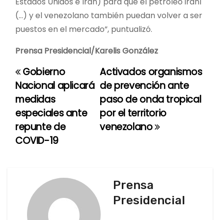
Estados Unidos e Irán) para que el petróleo iraní
(…) y el venezolano también puedan volver a ser
puestos en el mercado”, puntualizó.
Prensa Presidencial/Karelis González
Gobierno
Activados organismos
N
Nacional aplicará
de prevención ante
a
medidas
paso de onda tropical
especiales ante
por el territorio
v
repunte de
venezolano
e
COVID-19
g
a
Prensa
c
Presidencial
i