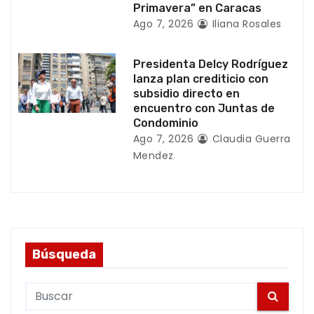
a
Primavera” en Caracas
Ago 7, 2026
Iliana Rosales
s
Presidenta Delcy Rodríguez
lanza plan crediticio con
subsidio directo en
encuentro con Juntas de
Condominio
Ago 7, 2026
Claudia Guerra
Mendez
Búsqueda
S
e