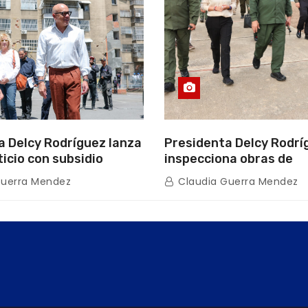
a Delcy Rodríguez lanza
Presidenta Delcy Rodrí
ticio con subsidio
inspecciona obras de
n encuentro con Juntas
restauración en Escuel
Guerra Mendez
Claudia Guerra Mendez
inio
tras afectaciones sísm
Guaira