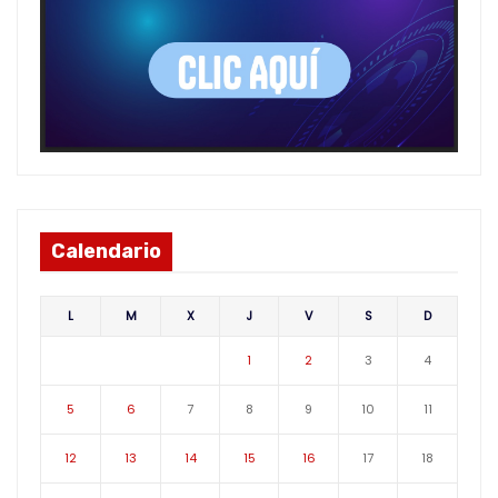
Calendario
L
M
X
J
V
S
D
1
2
3
4
5
6
7
8
9
10
11
12
13
14
15
16
17
18