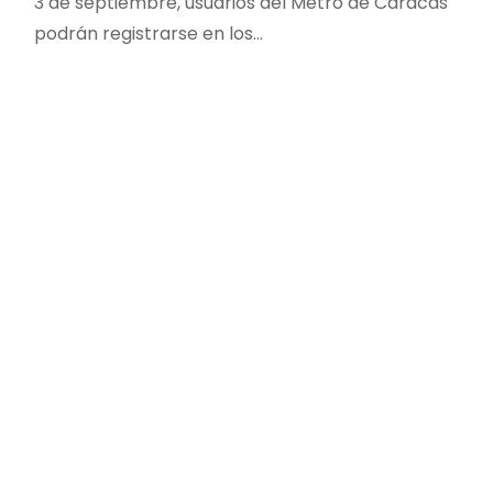
3 de septiembre, usuarios del Metro de Caracas
podrán registrarse en los…