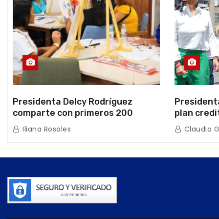
Presidenta Delcy Rodríguez
President
comparte con primeros 200
plan credi
beneficiarios de la nueva Casa de
directo e
Iliana Rosales
Claudia 
los Abuelos “La Primavera” en
de Condom
Caracas