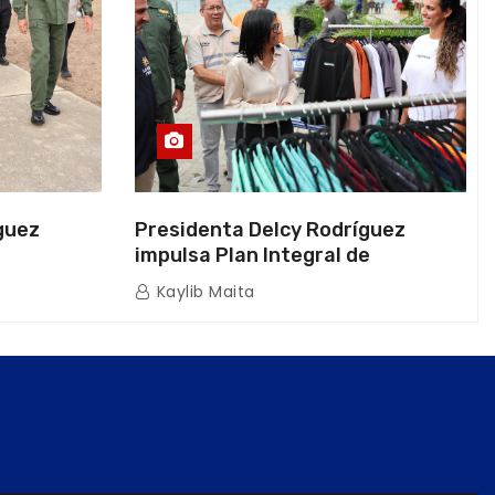
guez
Presidenta Delcy Rodríguez
impulsa Plan Integral de
a Naval
Reactivación Económica en La
Kaylib Maita
icas en La
Guaira