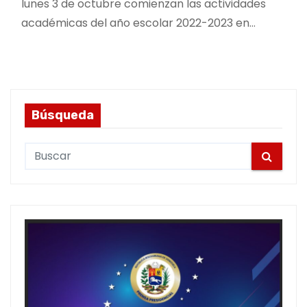
lunes 3 de octubre comienzan las actividades
académicas del año escolar 2022-2023 en…
Búsqueda
S
e
a
r
c
h