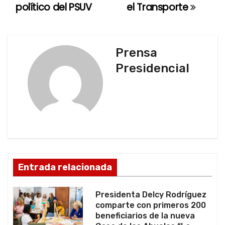
político del PSUV
el Transporte
v
e
g
Prensa
Presidencial
a
c
i
ó
n
Entrada relacionada
d
Presidenta Delcy Rodríguez
e
comparte con primeros 200
beneficiarios de la nueva
e