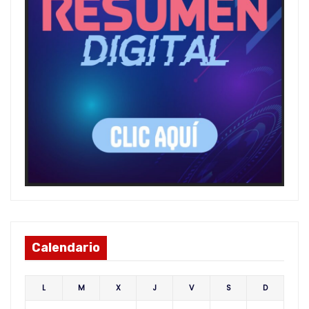
Calendario
L
M
X
J
V
S
D