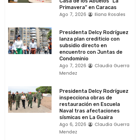
Casa de los Abuelos “La
Primavera” en Caracas
n
Ago 7, 2026
Iliana Rosales
t
Presidenta Delcy Rodríguez
r
lanza plan crediticio con
subsidio directo en
a
encuentro con Juntas de
Condominio
d
Ago 7, 2026
Claudia Guerra
Mendez
a
s
Presidenta Delcy Rodríguez
inspecciona obras de
restauración en Escuela
Naval tras afectaciones
sísmicas en La Guaira
Ago 6, 2026
Claudia Guerra
Mendez