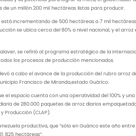
 de un millón 200 mil hectáreas listas para producir.
e está incrementando de 500 hectáreas a 7 mil hectáreas
cción se ubica cerca del 80% a nivel nacional, y el arroz
alaver, se refirió al programa estratégico de la internaci
n todos los procesos de producción mencionados.
levó a cabo el avance de la producción del rubro arroz d
unicipio Francisco de Miranda,estado Guárico.
que el espacio cuenta con una operatividad del 100% y una
diaria de 280.000 paquetes de arroz diarios empaquetad
 y Producción (CLAP).
Venezuela productiva, que “sólo en Guárico este año entre
21. 825 hectáreas”.