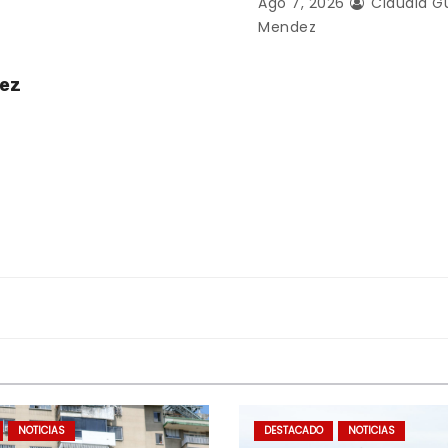
Ago 7, 2026
Claudia G
Mendez
uez
NOTICIAS
DESTACADO
NOTICIAS