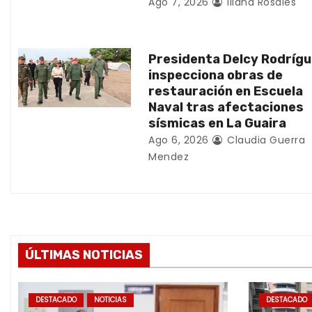
Ago 7, 2026
Iliana Rosales
n
t
Presidenta Delcy Rodríg
inspecciona obras de
r
restauración en Escuela
Naval tras afectaciones
a
sísmicas en La Guaira
d
Ago 6, 2026
Claudia Guerra
Mendez
a
s
ÚLTIMAS NOTICIAS
DESTACADO
NOTICIAS
DESTACADO