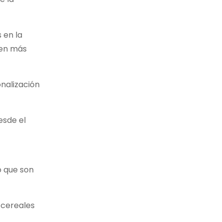
 en la
 en más
onalización
esde el
o que son
 cereales