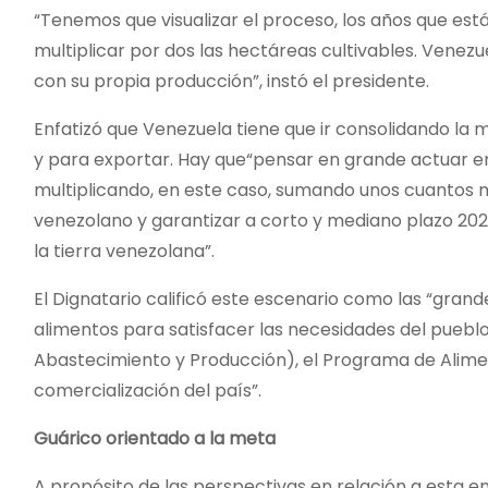
“Tenemos que visualizar el proceso, los años que está
multiplicar por dos las hectáreas cultivables. Vene
con su propia producción”, instó el presidente.
Enfatizó que Venezuela tiene que ir consolidando la 
y para exportar. Hay que“pensar en grande actuar en 
multiplicando, en este caso, sumando unos cuantos m
venezolano y garantizar a corto y mediano plazo 202
la tierra venezolana”.
El Dignatario calificó este escenario como las “gran
alimentos para satisfacer las necesidades del pueblo,
Abastecimiento y Producción), el Programa de Alimen
comercialización del país”.
Guárico orientado a la meta
A propósito de las perspectivas en relación a esta en