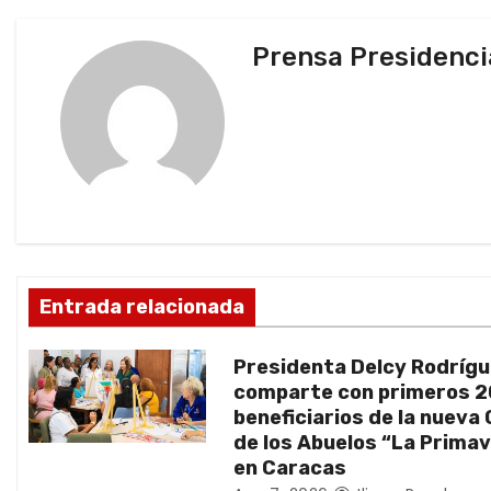
v
Prensa Presidenci
e
g
a
c
i
ó
Entrada relacionada
n
Presidenta Delcy Rodríg
d
comparte con primeros 
beneficiarios de la nueva
e
de los Abuelos “La Prima
en Caracas
e