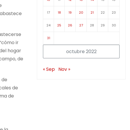
e
17
18
19
20
21
22
23
toabastece
24
25
26
27
28
29
30
bastecerse
31
“cómo ir
 del hogar
octubre 2022
 campo, de
« Sep
Nov »
n de
cales de
ema de
e la