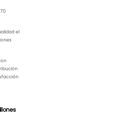
170
alidad el
iones
Son
ribución
isfacción
llones