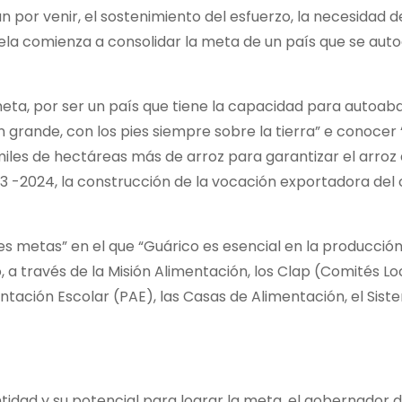
n por venir, el sostenimiento del esfuerzo, la necesidad d
zuela comienza a consolidar la meta de un país que se au
meta, por ser un país que tiene la capacidad para autoa
grande, con los pies siempre sobre la tierra” e conocer 
iles de hectáreas más de arroz para garantizar el arroz
3 -2024, la construcción de la vocación exportadora del
des metas” en el que “Guárico es esencial en la producció
 a través de la Misión Alimentación, los Clap (Comités Lo
tación Escolar (PAE), las Casas de Alimentación, el Sist
tidad y su potencial para lograr la meta, el gobernador d