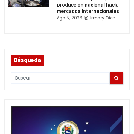
producción nacional hacia
mercados internacionales
Ago 5, 2026
Irmary Diaz
Búsqueda
S
e
a
r
c
h