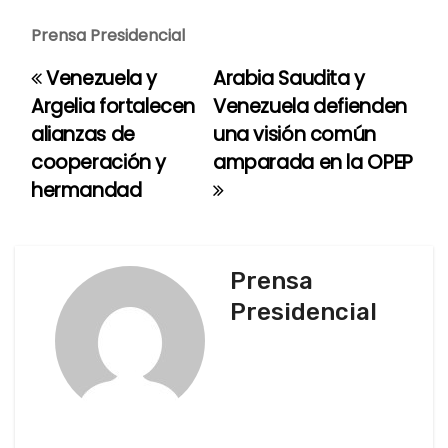
Prensa Presidencial
Venezuela y
Arabia Saudita y
N
Argelia fortalecen
Venezuela defienden
a
alianzas de
una visión común
cooperación y
amparada en la OPEP
v
hermandad
e
g
Prensa
a
Presidencial
c
i
ó