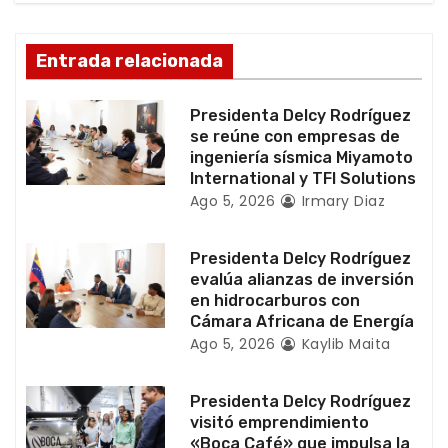
n
d
Entrada relacionada
e
Presidenta Delcy Rodríguez
e
se reúne con empresas de
ingeniería sísmica Miyamoto
n
International y TFI Solutions
Ago 5, 2026
Irmary Diaz
t
r
Presidenta Delcy Rodríguez
evalúa alianzas de inversión
a
en hidrocarburos con
Cámara Africana de Energía
d
Ago 5, 2026
Kaylib Maita
a
Presidenta Delcy Rodríguez
visitó emprendimiento
s
«Boca Café» que impulsa la