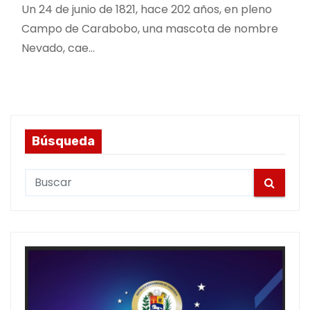
Un 24 de junio de 1821, hace 202 años, en pleno
Campo de Carabobo, una mascota de nombre
Nevado, cae…
Búsqueda
S
e
a
r
c
h