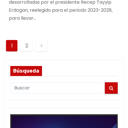
desarrolladas por el presidente Recep Tayyip
Erdogan, reelegido para el periodo 2023-2028,
para llevar…
P
1
2
o
s
Búsqueda
t
S
s
e
a
p
r
a
c
h