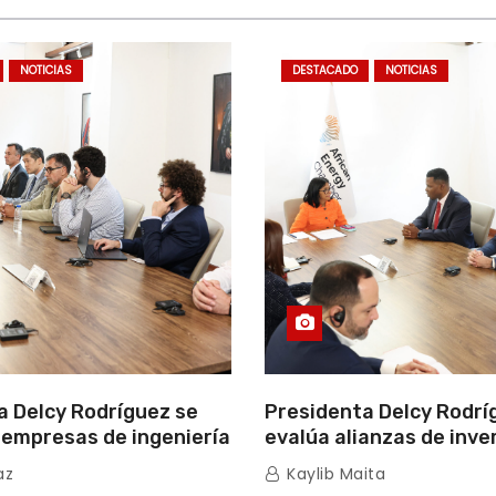
NOTICIAS
DESTACADO
NOTICIAS
a Delcy Rodríguez se
Presidenta Delcy Rodrí
 empresas de ingeniería
evalúa alianzas de inve
iyamoto International y
hidrocarburos con Cám
az
Kaylib Maita
ons
Africana de Energía