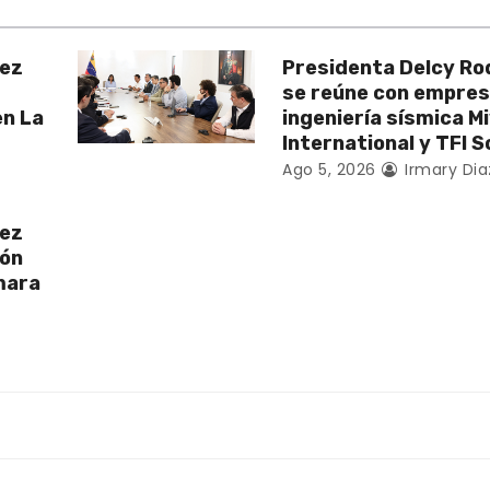
uez
Presidenta Delcy Ro
se reúne con empres
en La
ingeniería sísmica 
International y TFI S
Ago 5, 2026
Irmary Dia
uez
ión
mara