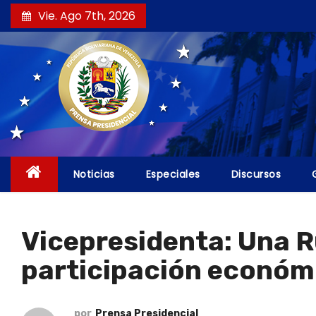
S
Vie. Ago 7th, 2026
a
l
t
a
r
a
l
c
Noticias
Especiales
Discursos
o
n
t
Vicepresidenta: Una 
e
participación económ
n
i
d
por
Prensa Presidencial