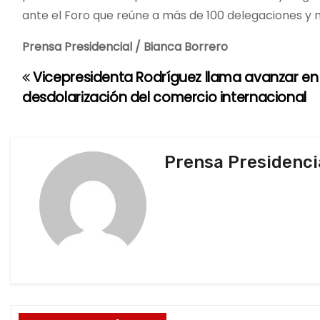
ante el Foro que reúne a más de 100 delegaciones y 
Prensa Presidencial / Bianca Borrero
Vicepresidenta Rodríguez llama avanzar en 
N
desdolarización del comercio internacional
a
v
Prensa Presidenci
e
g
a
c
i