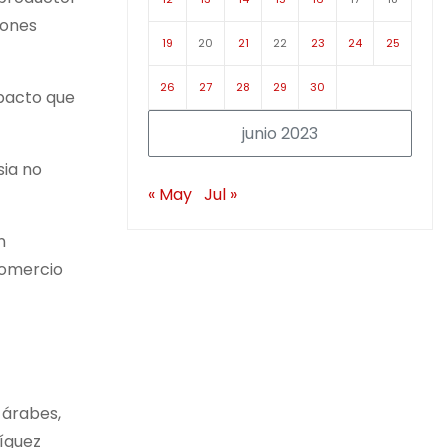
iones
19
20
21
22
23
24
25
26
27
28
29
30
mpacto que
junio 2023
sia no
« May
Jul »
n
comercio
 árabes,
ríguez