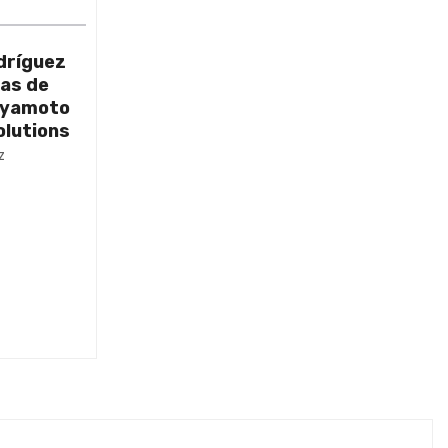
dríguez
as de
Miyamoto
olutions
z