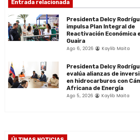
ó
Entrada relacionada
n
Presidenta Delcy Rodríg
d
impulsa Plan Integral de
Reactivación Económica 
e
Guaira
Ago 6, 2026
Kaylib Maita
e
n
Presidenta Delcy Rodríg
evalúa alianzas de invers
t
en hidrocarburos con Cá
Africana de Energía
r
Ago 5, 2026
Kaylib Maita
a
d
a
ÚLTIMAS NOTICIAS