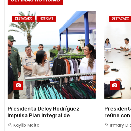
s
DESTACADO
NOTICIAS
DESTACADO
Presidenta Delcy Rodríguez
President
impulsa Plan Integral de
reúne con
Reactivación Económica en La
sísmica M
Kaylib Maita
Irmary Di
Guaira
TFI Soluti