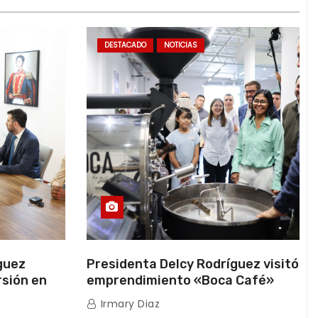
DESTACADO
NOTICIAS
guez
Presidenta Delcy Rodríguez visitó
rsión en
emprendimiento «Boca Café»
ara
que impulsa la producción
Irmary Diaz
nacional hacia mercados