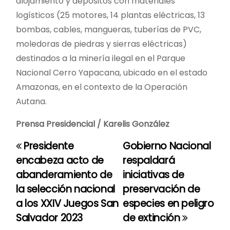
alojamiento y depósitos con materiales
logísticos (25 motores, 14 plantas eléctricas, 13
bombas, cables, mangueras, tuberías de PVC,
moledoras de piedras y sierras eléctricas)
destinados a la minería ilegal en el Parque
Nacional Cerro Yapacana, ubicado en el estado
Amazonas, en el contexto de la Operación
Autana.
Prensa Presidencial / Karelis González
Presidente
Gobierno Nacional
N
encabeza acto de
respaldará
a
abanderamiento de
iniciativas de
la selección nacional
preservación de
v
a los XXIV Juegos San
especies en peligro
e
Salvador 2023
de extinción