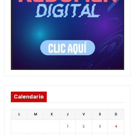
Calendario
L
M
X
J
V
S
D
1
2
3
4