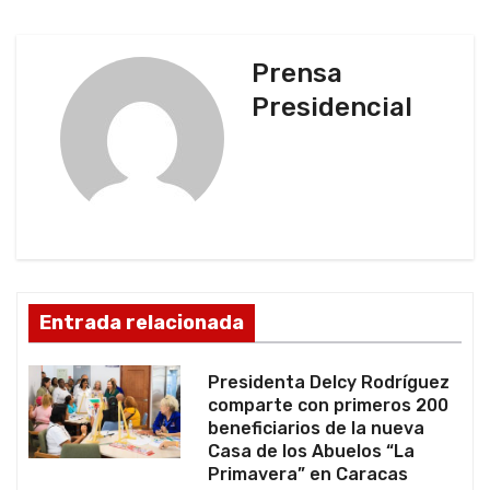
g
a
Prensa
c
Presidencial
i
ó
n
d
Entrada relacionada
e
e
Presidenta Delcy Rodríguez
comparte con primeros 200
n
beneficiarios de la nueva
Casa de los Abuelos “La
t
Primavera” en Caracas