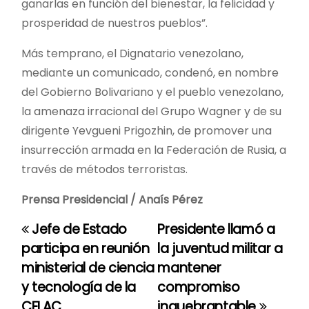
ganarlas en función del bienestar, la felicidad y
prosperidad de nuestros pueblos”.
Más temprano, el Dignatario venezolano,
mediante un comunicado, condenó, en nombre
del Gobierno Bolivariano y el pueblo venezolano,
la amenaza irracional del Grupo Wagner y de su
dirigente Yevgueni Prigozhin, de promover una
insurrección armada en la Federación de Rusia, a
través de métodos terroristas.
Prensa Presidencial / Anaís Pérez
Jefe de Estado
Presidente llamó a
N
participa en reunión
la juventud militar a
a
ministerial de ciencia
mantener
y tecnología de la
compromiso
v
CELAC
inquebrantable