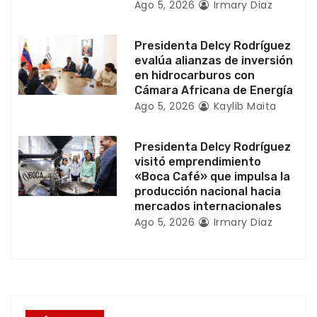
Ago 5, 2026
Irmary Diaz
t
r
Presidenta Delcy Rodríguez
evalúa alianzas de inversión
a
en hidrocarburos con
Cámara Africana de Energía
d
Ago 5, 2026
Kaylib Maita
a
Presidenta Delcy Rodríguez
visitó emprendimiento
s
«Boca Café» que impulsa la
producción nacional hacia
mercados internacionales
Ago 5, 2026
Irmary Diaz