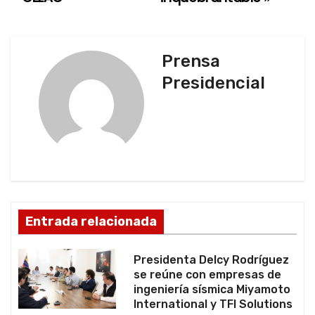
e
g
Prensa
a
Presidencial
c
i
ó
n
d
Entrada relacionada
e
Presidenta Delcy Rodríguez
e
se reúne con empresas de
ingeniería sísmica Miyamoto
n
International y TFI Solutions