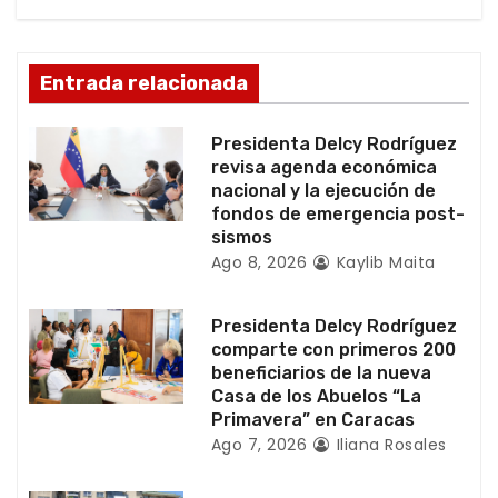
ó
n
Entrada relacionada
d
Presidenta Delcy Rodríguez
e
revisa agenda económica
nacional y la ejecución de
e
fondos de emergencia post-
sismos
n
Ago 8, 2026
Kaylib Maita
t
Presidenta Delcy Rodríguez
r
comparte con primeros 200
beneficiarios de la nueva
a
Casa de los Abuelos “La
Primavera” en Caracas
d
Ago 7, 2026
Iliana Rosales
a