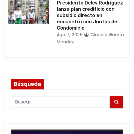
Presidenta Delcy Rodríguez
s
lanza plan crediticio con
subsidio directo en
encuentro con Juntas de
Condominio
Ago 7, 2026
Claudia Guerra
Mendez
Búsqueda
S
e
a
r
c