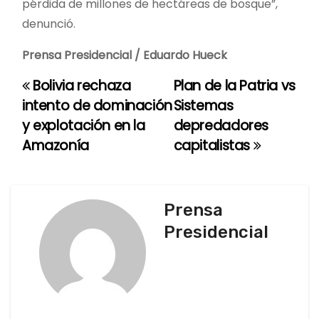
pérdida de millones de hectáreas de bosque”,
denunció.
Prensa Presidencial / Eduardo Hueck
Bolivia rechaza
Plan de la Patria vs
N
intento de dominación
Sistemas
a
y explotación en la
depredadores
Amazonía
capitalistas
v
e
g
Prensa
Presidencial
a
c
i