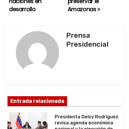
naciones en
preservar el
v
desarrollo
Amazonas
e
g
Prensa
a
Presidencial
c
i
ó
n
d
Entrada relacionada
e
Presidenta Delcy Rodríguez
e
revisa agenda económica
nacional y la ejecución de