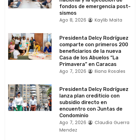
n
fondos de emergencia post-
sismos
t
Ago 8, 2026
Kaylib Maita
r
Presidenta Delcy Rodríguez
a
comparte con primeros 200
beneficiarios de la nueva
d
Casa de los Abuelos “La
Primavera” en Caracas
a
Ago 7, 2026
Iliana Rosales
s
Presidenta Delcy Rodríguez
lanza plan crediticio con
subsidio directo en
encuentro con Juntas de
Condominio
Ago 7, 2026
Claudia Guerra
Mendez