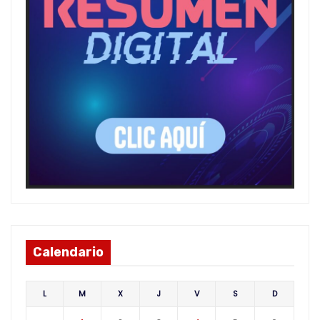
Calendario
L
M
X
J
V
S
D