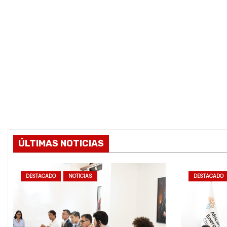
g
i
n
a
t
i
o
ÚLTIMAS NOTICIAS
n
DESTACADO
NOTICIAS
DESTACADO