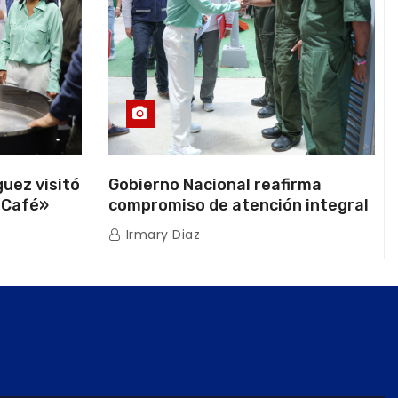
uez visitó
Gobierno Nacional reafirma
 Café»
compromiso de atención integral
ión
a la población venezolana tras
Irmary Diaz
os
doblete sísmico