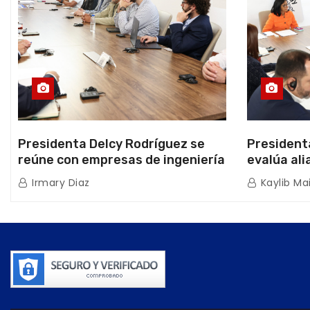
Presidenta Delcy Rodríguez se
President
reúne con empresas de ingeniería
evalúa ali
sísmica Miyamoto International y
hidrocarb
Irmary Diaz
Kaylib Ma
TFI Solutions
Africana 