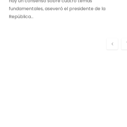
hay un consenso sobre cuatro temas
fundamentales, aseveró el presidente de la
República…
P
o
s
t
s
p
a