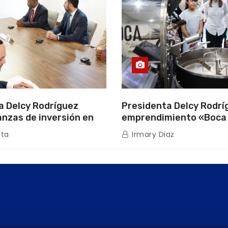
a Delcy Rodríguez
Presidenta Delcy Rodríg
anzas de inversión en
emprendimiento «Boca
uros con Cámara
que impulsa la producc
ita
Irmary Diaz
de Energía
nacional hacia mercad
internacionales