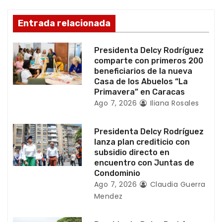
n
d
Entrada relacionada
e
Presidenta Delcy Rodríguez
e
comparte con primeros 200
beneficiarios de la nueva
n
Casa de los Abuelos “La
Primavera” en Caracas
t
Ago 7, 2026
Iliana Rosales
r
Presidenta Delcy Rodríguez
a
lanza plan crediticio con
subsidio directo en
d
encuentro con Juntas de
Condominio
a
Ago 7, 2026
Claudia Guerra
Mendez
s