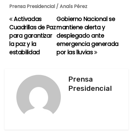
Prensa Presidencial / Anaís Pérez
Activadas
Gobierno Nacional se
N
Cuadrillas de Paz
mantiene alerta y
a
para garantizar
desplegado ante
la paz y la
emergencia generada
v
estabilidad
por las lluvias
e
g
Prensa
a
Presidencial
c
i
ó