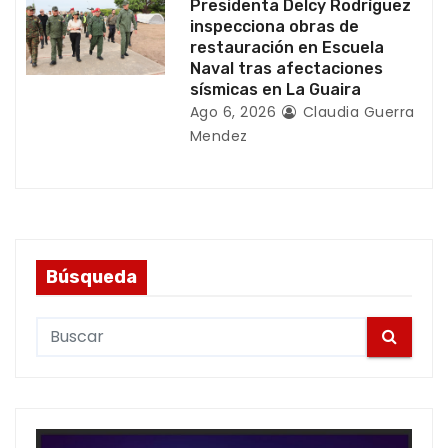
Presidenta Delcy Rodríguez
inspecciona obras de
restauración en Escuela
Naval tras afectaciones
sísmicas en La Guaira
Ago 6, 2026
Claudia Guerra
Mendez
Búsqueda
S
e
a
r
c