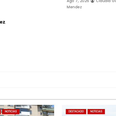
Ago 7, 2026
Claudia G
Mendez
uez
NOTICIAS
DESTACADO
NOTICIAS