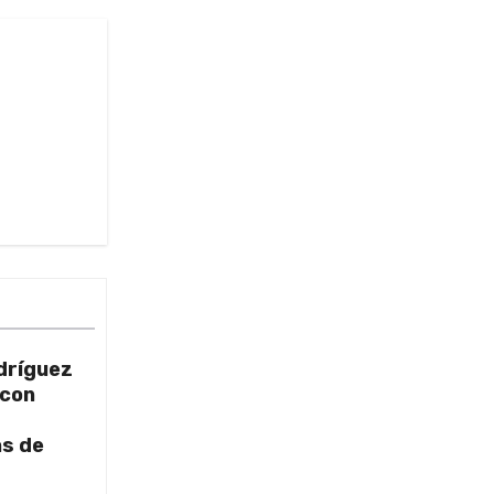
dríguez
 con
as de