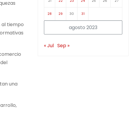
21
22
23
24
25
26
27
iquezas
28
29
30
31
 al tiempo
agosto 2023
normativas
« Jul
Sep »
l comercio
 del
ntan una
arrollo,