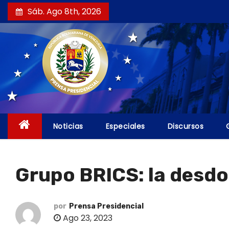
S
Sáb. Ago 8th, 2026
a
l
t
a
r
a
l
c
Noticias
Especiales
Discursos
o
n
t
Grupo BRICS: la desdol
e
n
i
por
Prensa Presidencial
Ago 23, 2023
d