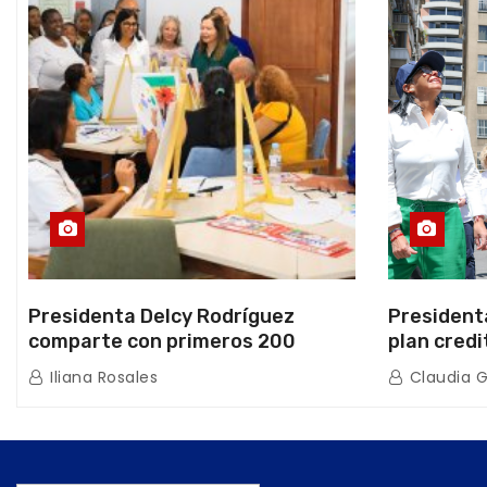
Presidenta Delcy Rodríguez
President
comparte con primeros 200
plan credi
beneficiarios de la nueva Casa de
directo e
Iliana Rosales
Claudia 
los Abuelos “La Primavera” en
de Condom
Caracas