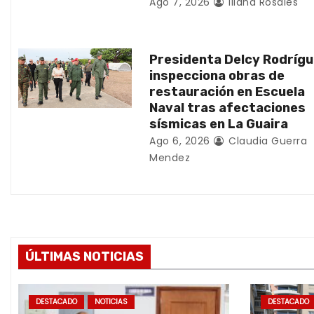
Ago 7, 2026
Iliana Rosales
n
t
Presidenta Delcy Rodríg
inspecciona obras de
r
restauración en Escuela
Naval tras afectaciones
a
sísmicas en La Guaira
d
Ago 6, 2026
Claudia Guerra
Mendez
a
s
ÚLTIMAS NOTICIAS
DESTACADO
NOTICIAS
DESTACADO