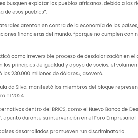
es busquen explotar los pueblos africanos, debido a las r
a de esos pueblos”.
terales atentan en contra de la economía de los países,
tituciones financieras del mundo, “porque no cumplen con 
osticó como irreversible proceso de desdolarización en e
 los principios de igualdad y apoyo de socios, el volumen
 los 230.000 millones de dólares», aseveró.
 Lula da Silva, manifestó los miembros del bloque represe
a el 2024.
lternativos dentro del BRICS, como el Nuevo Banco de Des
, apuntó durante su intervención en el Foro Empresarial.
países desarrollados promueven “un discriminatorio