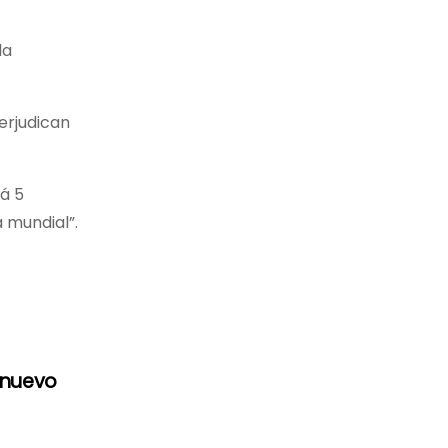
la
erjudican
rá 5
 mundial”.
 nuevo