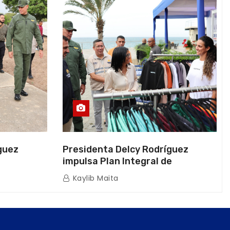
guez
Presidenta Delcy Rodríguez
impulsa Plan Integral de
a Naval
Reactivación Económica en La
Kaylib Maita
icas en La
Guaira