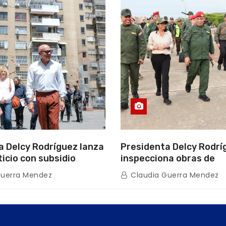
a Delcy Rodríguez lanza
Presidenta Delcy Rodrí
ticio con subsidio
inspecciona obras de
n encuentro con Juntas
restauración en Escuel
Guerra Mendez
Claudia Guerra Mendez
inio
tras afectaciones sísm
Guaira