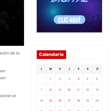
ción de la
Calendario
L
M
X
J
V
S
D
ien
han
1
2
3
4
5
6
7
8
9
10
11
12
13
lsarán el
14
15
16
17
18
19
20