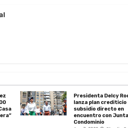
al
uez
Presidenta Delcy Ro
200
lanza plan crediticio
 Casa
subsidio directo en
vera”
encuentro con Junt
Condominio