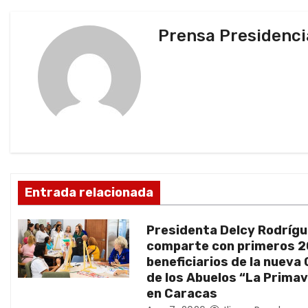
v
Prensa Presidenci
e
g
a
c
i
ó
Entrada relacionada
n
Presidenta Delcy Rodríg
d
comparte con primeros 
beneficiarios de la nueva
e
de los Abuelos “La Prima
en Caracas
e