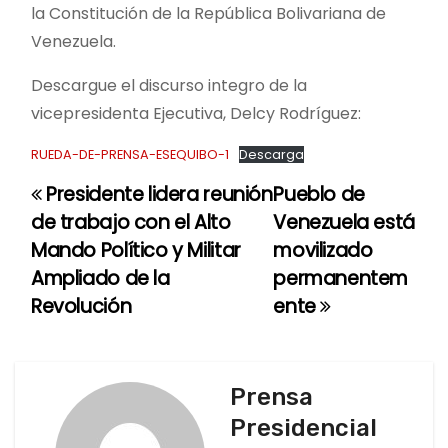
la Constitución de la República Bolivariana de
Venezuela.
Descargue el discurso integro de la
vicepresidenta Ejecutiva, Delcy Rodríguez:
RUEDA-DE-PRENSA-ESEQUIBO-1
Descarga
Presidente lidera reunión
Pueblo de
N
de trabajo con el Alto
Venezuela está
a
Mando Político y Militar
movilizado
Ampliado de la
permanentem
v
Revolución
ente
e
g
Prensa
a
Presidencial