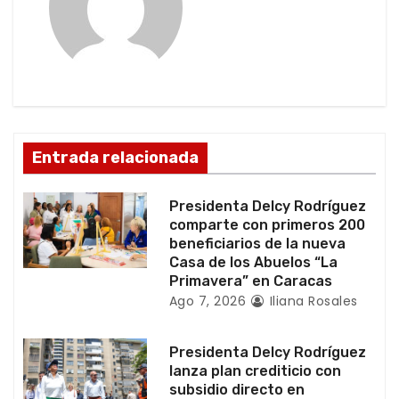
c
i
ó
n
d
Entrada relacionada
e
Presidenta Delcy Rodríguez
e
comparte con primeros 200
beneficiarios de la nueva
n
Casa de los Abuelos “La
Primavera” en Caracas
t
Ago 7, 2026
Iliana Rosales
r
Presidenta Delcy Rodríguez
a
lanza plan crediticio con
subsidio directo en