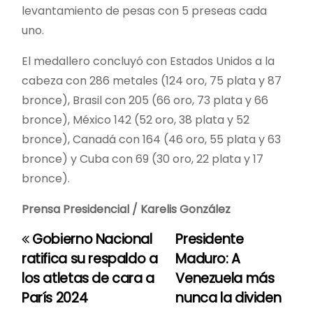
levantamiento de pesas con 5 preseas cada
uno.
El medallero concluyó con Estados Unidos a la
cabeza con 286 metales (124 oro, 75 plata y 87
bronce), Brasil con 205 (66 oro, 73 plata y 66
bronce), México 142 (52 oro, 38 plata y 52
bronce), Canadá con 164 (46 oro, 55 plata y 63
bronce) y Cuba con 69 (30 oro, 22 plata y 17
bronce).
Prensa Presidencial / Karelis González
Gobierno Nacional
Presidente
N
ratifica su respaldo a
Maduro: A
a
los atletas de cara a
Venezuela más
París 2024
nunca la dividen
v