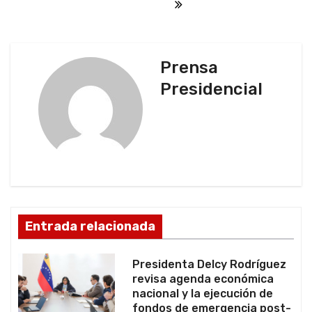
e
g
Prensa
a
Presidencial
c
i
ó
n
d
Entrada relacionada
e
Presidenta Delcy Rodríguez
e
revisa agenda económica
nacional y la ejecución de
n
fondos de emergencia post-