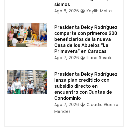
sismos
t
Ago 8, 2026
Kaylib Maita
r
Presidenta Delcy Rodríguez
a
comparte con primeros 200
beneficiarios de la nueva
d
Casa de los Abuelos “La
Primavera” en Caracas
a
Ago 7, 2026
Iliana Rosales
s
Presidenta Delcy Rodríguez
lanza plan crediticio con
subsidio directo en
encuentro con Juntas de
Condominio
Ago 7, 2026
Claudia Guerra
Mendez