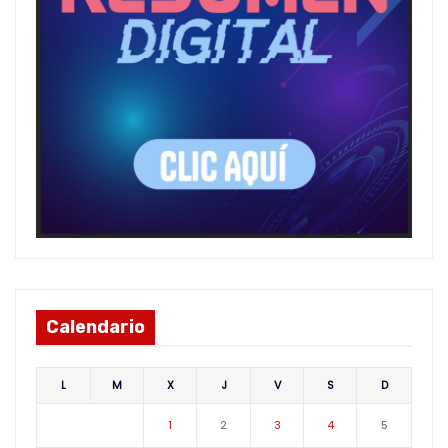
Calendario
L
M
X
J
V
S
D
1
2
3
4
5