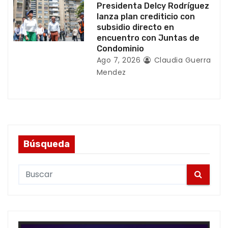
Presidenta Delcy Rodríguez
lanza plan crediticio con
subsidio directo en
encuentro con Juntas de
Condominio
Ago 7, 2026
Claudia Guerra
Mendez
Búsqueda
S
e
a
r
c