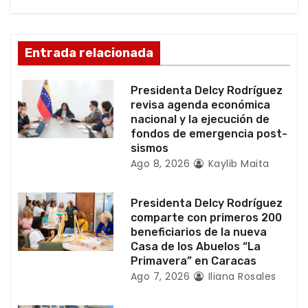
n
d
Entrada relacionada
e
e
Presidenta Delcy Rodríguez
revisa agenda económica
n
nacional y la ejecución de
fondos de emergencia post-
t
sismos
Ago 8, 2026
Kaylib Maita
r
a
Presidenta Delcy Rodríguez
comparte con primeros 200
d
beneficiarios de la nueva
Casa de los Abuelos “La
a
Primavera” en Caracas
Ago 7, 2026
Iliana Rosales
s