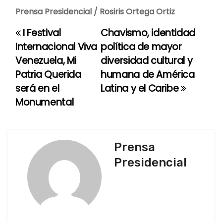
Prensa Presidencial / Rosiris Ortega Ortiz
I Festival
Chavismo, identidad
N
Internacional Viva
política de mayor
a
Venezuela, Mi
diversidad cultural y
Patria Querida
humana de América
v
será en el
Latina y el Caribe
e
Monumental
g
a
Prensa
c
Presidencial
i
ó