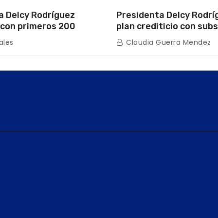
a Delcy Rodríguez
Presidenta Delcy Rodrí
con primeros 200
plan crediticio con subs
ios de la nueva Casa de
directo en encuentro c
ales
Claudia Guerra Mendez
s “La Primavera” en
de Condominio