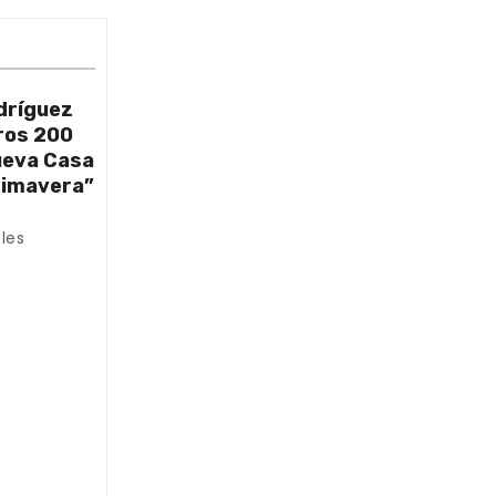
dríguez
ros 200
nueva Casa
rimavera”
les