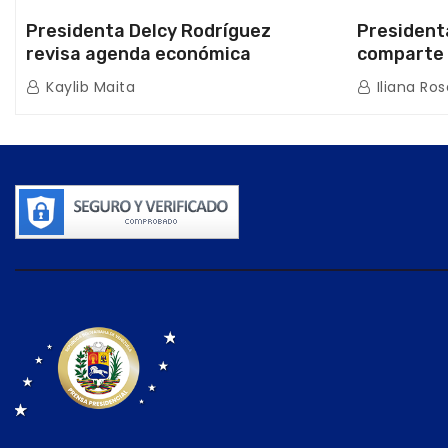
Presidenta Delcy Rodríguez
President
revisa agenda económica
comparte 
nacional y la ejecución de fondos
beneficiar
Kaylib Maita
Iliana Ros
de emergencia post-sismos
los Abuelo
Caracas