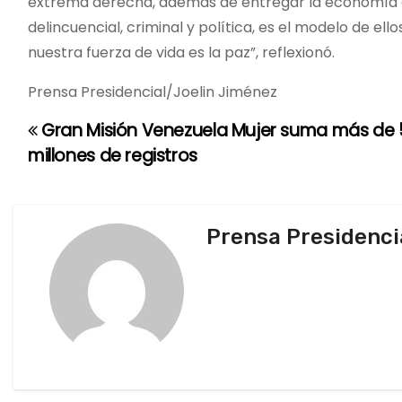
extrema derecha, además de entregar la economía de
delincuencial, criminal y política, es el modelo de el
nuestra fuerza de vida es la paz”, reflexionó.
Prensa Presidencial/Joelin Jiménez
Gran Misión Venezuela Mujer suma más de 
N
millones de registros
a
v
Prensa Presidenci
e
g
a
c
i