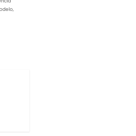
encia
odelo,