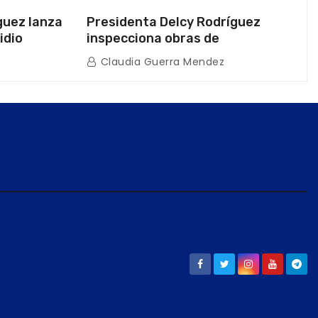
guez lanza
Presidenta Delcy Rodríguez
idio
inspecciona obras de
on Juntas
restauración en Escuela Naval
Claudia Guerra Mendez
tras afectaciones sísmicas en La
Guaira