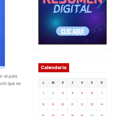
Calendario
r al país
L
M
X
J
V
S
D
ció que se
1
2
3
4
5
6
7
8
9
10
11
12
13
14
15
16
17
18
19
20
21