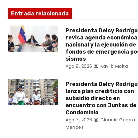
ó
Entrada relacionada
n
Presidenta Delcy Rodríg
d
revisa agenda económica
nacional y la ejecución de
e
fondos de emergencia po
sismos
e
Ago 8, 2026
Kaylib Maita
n
Presidenta Delcy Rodríg
t
lanza plan crediticio con
subsidio directo en
r
encuentro con Juntas de
Condominio
a
Ago 7, 2026
Claudia Guerra
d
Mendez