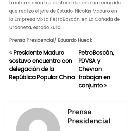
La información fue destaca durante un recorrido
que realizo el jefe de Estado, Nicolás Maduro en
la Empresa Mixta PetroBoscán, en La Cañada de
Urdaneta, estado Zulia.
Prensa Presidencial/ Eduardo Hueck
Presidente Maduro
PetroBoscán,
N
sostuvo encuentro con
PDVSA y
a
delegación de la
Chevron
República Popular China
trabajan en
v
conjunto
e
g
Prensa
a
Presidencial
c