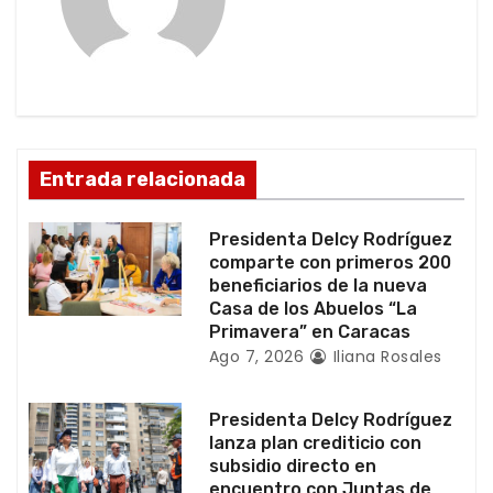
i
ó
n
d
Entrada relacionada
e
Presidenta Delcy Rodríguez
e
comparte con primeros 200
beneficiarios de la nueva
n
Casa de los Abuelos “La
Primavera” en Caracas
t
Ago 7, 2026
Iliana Rosales
r
Presidenta Delcy Rodríguez
a
lanza plan crediticio con
subsidio directo en
encuentro con Juntas de