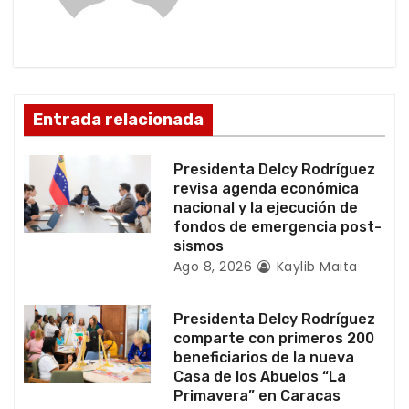
i
ó
n
Entrada relacionada
d
Presidenta Delcy Rodríguez
e
revisa agenda económica
nacional y la ejecución de
e
fondos de emergencia post-
sismos
n
Ago 8, 2026
Kaylib Maita
t
Presidenta Delcy Rodríguez
r
comparte con primeros 200
beneficiarios de la nueva
a
Casa de los Abuelos “La
Primavera” en Caracas