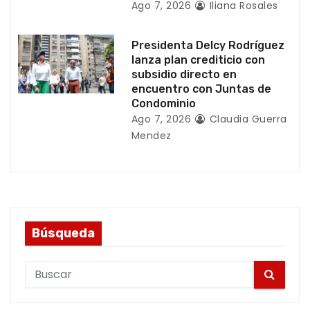
d
Ago 7, 2026
Iliana Rosales
a
Presidenta Delcy Rodríguez
s
lanza plan crediticio con
subsidio directo en
encuentro con Juntas de
Condominio
Ago 7, 2026
Claudia Guerra
Mendez
Búsqueda
S
e
a