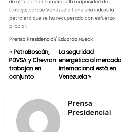
de alta calidad humana, alta capacidad de
trabajo, porque Venezuela tiene una industria
petrolera que se ha recuperado con esfuerzo
propio”.
Prensa Presidencial/ Eduardo Hueck
PetroBoscán,
La seguridad
N
PDVSA y Chevron
energética al mercado
a
trabajan en
internacional está en
conjunto
Venezuela
v
e
g
Prensa
Presidencial
a
c