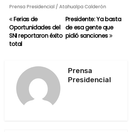
Prensa Presidencial / Atahualpa Calderón
Ferias de
Presidente: Ya basta
N
Oportunidades del
de esa gente que
a
SNI reportaron éxito
pidió sanciones
total
v
e
g
Prensa
Presidencial
a
c
i
ó