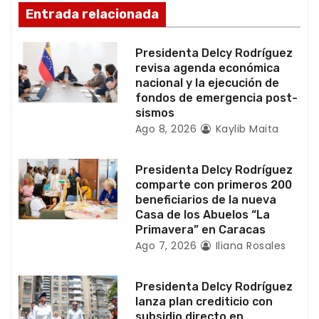
n
Entrada relacionada
d
Presidenta Delcy Rodríguez
e
revisa agenda económica
nacional y la ejecución de
e
fondos de emergencia post-
sismos
n
Ago 8, 2026
Kaylib Maita
t
Presidenta Delcy Rodríguez
r
comparte con primeros 200
beneficiarios de la nueva
a
Casa de los Abuelos “La
Primavera” en Caracas
d
Ago 7, 2026
Iliana Rosales
a
Presidenta Delcy Rodríguez
s
lanza plan crediticio con
subsidio directo en