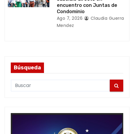
encuentro con Juntas de
Condominio
Ago 7, 2026
Claudia Guerra
Mendez
Búsqueda
S
e
a
r
c
h