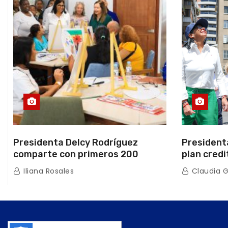
Presidenta Delcy Rodríguez
President
comparte con primeros 200
plan credi
beneficiarios de la nueva Casa de
directo e
Iliana Rosales
Claudia 
los Abuelos “La Primavera” en
de Condom
Caracas