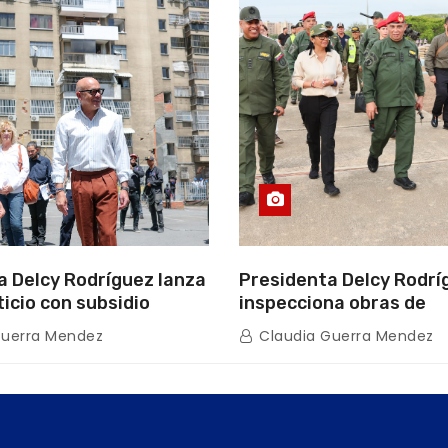
a Delcy Rodríguez lanza
Presidenta Delcy Rodrí
ticio con subsidio
inspecciona obras de
n encuentro con Juntas
restauración en Escuel
Guerra Mendez
Claudia Guerra Mendez
inio
tras afectaciones sísm
Guaira