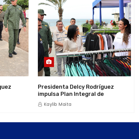
guez
Presidenta Delcy Rodríguez
impulsa Plan Integral de
a Naval
Reactivación Económica en La
Kaylib Maita
icas en La
Guaira