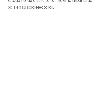
Estado he ido a solicitar al máximo tribunal del
país en su sala electoral,…