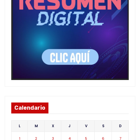
Calendario
L
M
X
J
V
S
D
1
2
3
4
5
6
7