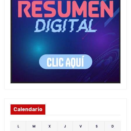
Calendario
L
M
X
J
V
S
D