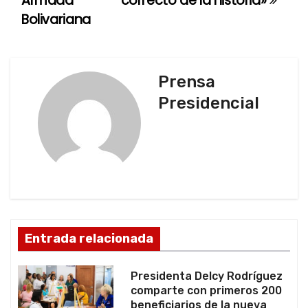
Armada
correcto de la historia»
e
Bolivariana
g
a
Prensa
c
Presidencial
i
ó
n
d
Entrada relacionada
e
e
Presidenta Delcy Rodríguez
comparte con primeros 200
n
beneficiarios de la nueva