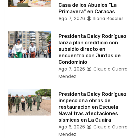
Casa de los Abuelos “La
t
Primavera” en Caracas
Ago 7, 2026
Iliana Rosales
r
a
Presidenta Delcy Rodríguez
lanza plan crediticio con
d
subsidio directo en
encuentro con Juntas de
a
Condominio
Ago 7, 2026
Claudia Guerra
s
Mendez
Presidenta Delcy Rodríguez
inspecciona obras de
restauración en Escuela
Naval tras afectaciones
sísmicas en La Guaira
Ago 6, 2026
Claudia Guerra
Mendez