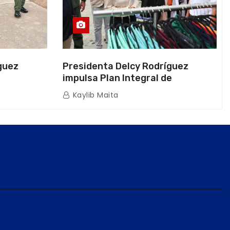
guez
Presidenta Delcy Rodríguez
impulsa Plan Integral de
a Naval
Reactivación Económica en La
Kaylib Maita
icas en La
Guaira