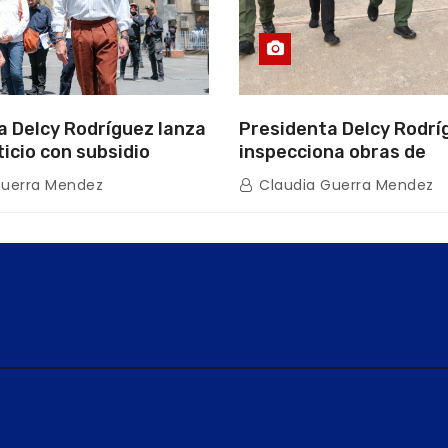
a Delcy Rodríguez lanza
Presidenta Delcy Rodrí
ticio con subsidio
inspecciona obras de
n encuentro con Juntas
restauración en Escuel
Guerra Mendez
Claudia Guerra Mendez
inio
tras afectaciones sísm
Guaira