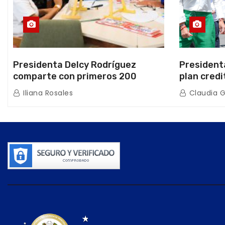
Presidenta Delcy Rodríguez
President
comparte con primeros 200
plan credi
beneficiarios de la nueva Casa de
directo e
Iliana Rosales
Claudia 
los Abuelos “La Primavera” en
de Condom
Caracas