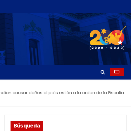
dían causar daños al país están a la orden de la Fiscalía
Búsqueda