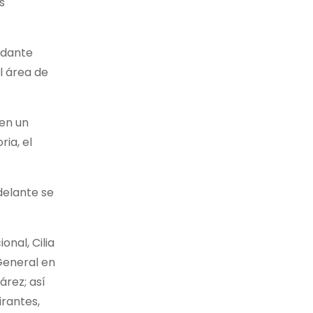
s
ndante
l área de
en un
ia, el
delante se
nal, Cilia
 General en
rez; así
irantes,