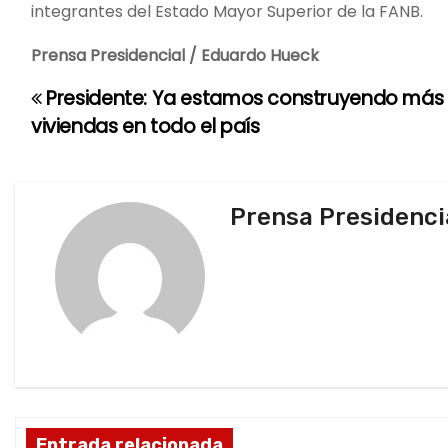
integrantes del Estado Mayor Superior de la FANB.
Prensa Presidencial / Eduardo Hueck
Presidente: Ya estamos construyendo más 
N
viviendas en todo el país
a
v
Prensa Presidenci
e
g
a
c
i
ó
Entrada relacionada