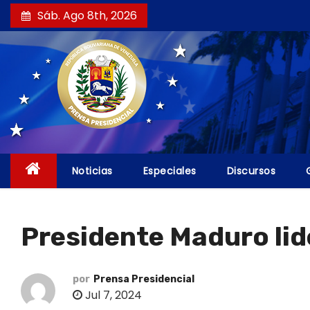
S
Sáb. Ago 8th, 2026
a
l
t
a
r
a
l
c
Noticias
Especiales
Discursos
o
n
t
Presidente Maduro li
e
n
i
por
Prensa Presidencial
Jul 7, 2024
d