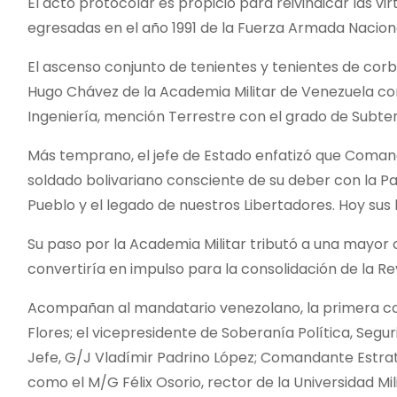
El acto protocolar es propicio para reivindicar las 
egresadas en el año 1991 de la Fuerza Armada Naciona
El ascenso conjunto de tenientes y tenientes de cor
Hugo Chávez de la Academia Militar de Venezuela con e
Ingeniería, mención Terrestre con el grado de Subten
Más temprano, el jefe de Estado enfatizó que Coman
soldado bolivariano consciente de su deber con la Pat
Pueblo y el legado de nuestros Libertadores. Hoy sus 
Su paso por la Academia Militar tributó a una mayor c
convertiría en impulso para la consolidación de la Re
Acompañan al mandatario venezolano, la primera com
Flores; el vicepresidente de Soberanía Política, Segu
Jefe, G/J Vladímir Padrino López; Comandante Estra
como el M/G Félix Osorio, rector de la Universidad Mil