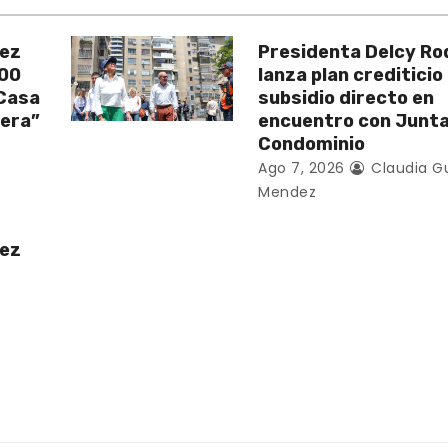
uez
Presidenta Delcy Ro
200
lanza plan crediticio
 Casa
subsidio directo en
vera”
encuentro con Junt
Condominio
Ago 7, 2026
Claudia G
Mendez
uez