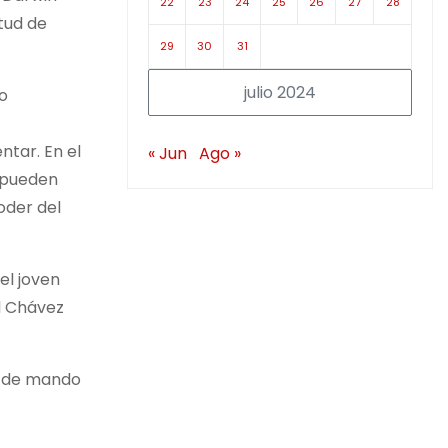
22
23
24
25
26
27
28
itud de
29
30
31
julio 2024
o
ntar. En el
« Jun
Ago »
e pueden
oder del
el joven
l Chávez
o de mando