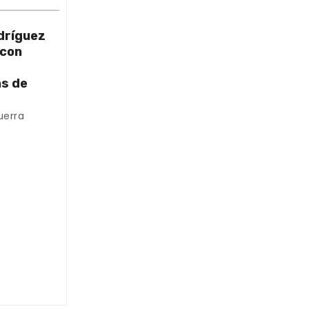
dríguez
 con
as de
uerra