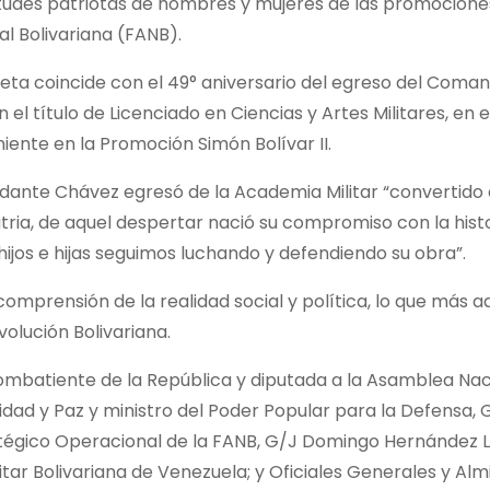
virtudes patriotas de hombres y mujeres de las promocione
l Bolivariana (FANB).
beta coincide con el 49° aniversario del egreso del Coma
l título de Licenciado en Ciencias y Artes Militares, en e
iente en la Promoción Simón Bolívar II.
dante Chávez egresó de la Academia Militar “convertido 
ria, de aquel despertar nació su compromiso con la histor
hijos e hijas seguimos luchando y defendiendo su obra”.
omprensión de la realidad social y política, lo que más a
volución Bolivariana.
batiente de la República y diputada a la Asamblea Nacio
ridad y Paz y ministro del Poder Popular para la Defensa,
tégico Operacional de la FANB, G/J Domingo Hernández Lá
itar Bolivariana de Venezuela; y Oficiales Generales y Alm