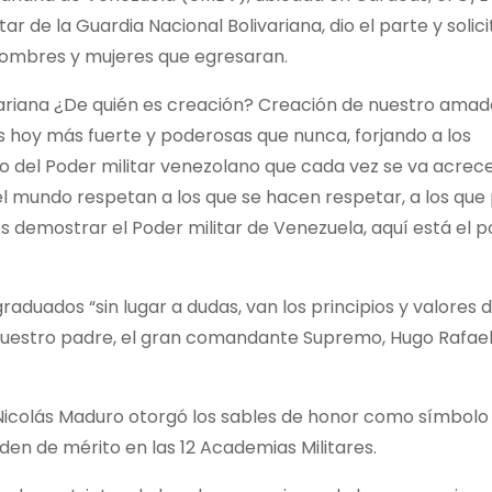
r de la Guardia Nacional Bolivariana, dio el parte y solic
 hombres y mujeres que egresaran.
ivariana ¿De quién es creación? Creación de nuestro amad
hoy más fuerte y poderosas que nunca, forjando a los
zgo del Poder militar venezolano que cada vez se va acrece
 el mundo respetan a los que se hacen respetar, a los qu
 demostrar el Poder militar de Venezuela, aquí está el p
aduados “sin lugar a dudas, van los principios y valores d
 nuestro padre, el gran comandante Supremo, Hugo Rafae
 Nicolás Maduro otorgó los sables de honor como símbol
rden de mérito en las 12 Academias Militares.