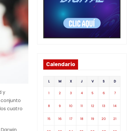
Calendario
L
M
X
J
V
S
D
d y
1
2
3
4
5
6
7
o conjunto
8
9
10
11
12
13
14
los cuatro
15
16
17
18
19
20
21
B Darwin