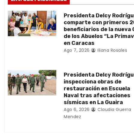
n
Presidenta Delcy Rodríg
d
comparte con primeros 
beneficiarios de la nueva
e
de los Abuelos “La Prima
en Caracas
e
Ago 7, 2026
Iliana Rosales
n
t
Presidenta Delcy Rodríg
inspecciona obras de
r
restauración en Escuela
Naval tras afectaciones
a
sísmicas en La Guaira
d
Ago 6, 2026
Claudia Guerra
Mendez
a