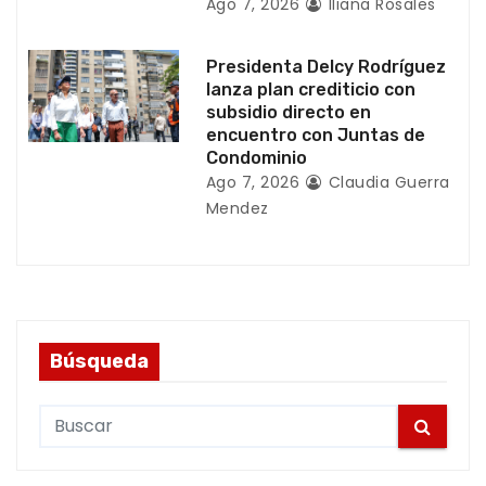
a
Ago 7, 2026
Iliana Rosales
s
Presidenta Delcy Rodríguez
lanza plan crediticio con
subsidio directo en
encuentro con Juntas de
Condominio
Ago 7, 2026
Claudia Guerra
Mendez
Búsqueda
S
e
a