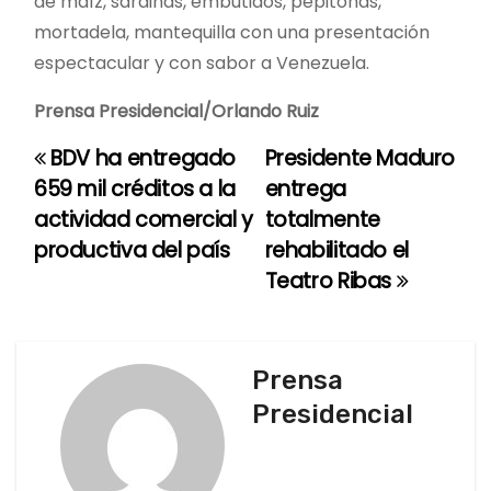
de maíz, sardinas, embutidos, pepitonas,
mortadela, mantequilla con una presentación
espectacular y con sabor a Venezuela.
Prensa Presidencial/Orlando Ruiz
BDV ha entregado
Presidente Maduro
N
659 mil créditos a la
entrega
a
actividad comercial y
totalmente
productiva del país
rehabilitado el
v
Teatro Ribas
e
g
Prensa
a
Presidencial
c
i