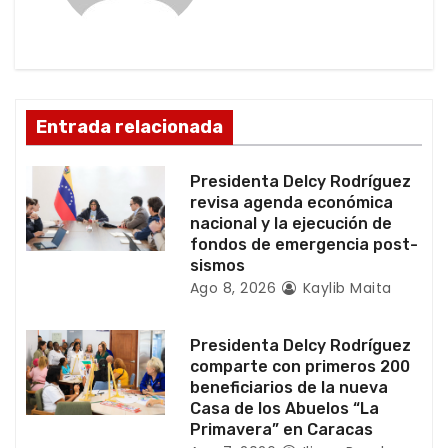
ó
n
d
Entrada relacionada
e
Presidenta Delcy Rodríguez
e
revisa agenda económica
nacional y la ejecución de
n
fondos de emergencia post-
sismos
t
Ago 8, 2026
Kaylib Maita
r
Presidenta Delcy Rodríguez
a
comparte con primeros 200
beneficiarios de la nueva
d
Casa de los Abuelos “La
Primavera” en Caracas