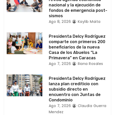
e
nacional y la ejecución de
n
fondos de emergencia post-
sismos
t
Ago 8, 2026
Kaylib Maita
r
Presidenta Delcy Rodríguez
a
comparte con primeros 200
beneficiarios de la nueva
d
Casa de los Abuelos “La
Primavera” en Caracas
a
Ago 7, 2026
Iliana Rosales
s
Presidenta Delcy Rodríguez
lanza plan crediticio con
subsidio directo en
encuentro con Juntas de
Condominio
Ago 7, 2026
Claudia Guerra
Mendez