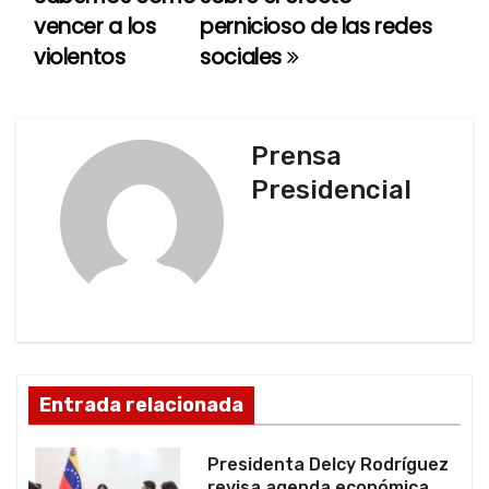
vencer a los
pernicioso de las redes
v
violentos
sociales
e
g
Prensa
a
Presidencial
c
i
ó
n
d
Entrada relacionada
e
Presidenta Delcy Rodríguez
revisa agenda económica