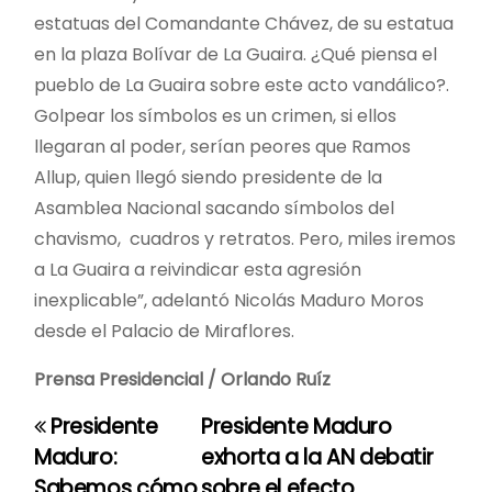
estatuas del Comandante Chávez, de su estatua
en la plaza Bolívar de La Guaira. ¿Qué piensa el
pueblo de La Guaira sobre este acto vandálico?.
Golpear los símbolos es un crimen, si ellos
llegaran al poder, serían peores que Ramos
Allup, quien llegó siendo presidente de la
Asamblea Nacional sacando símbolos del
chavismo, cuadros y retratos. Pero, miles iremos
a La Guaira a reivindicar esta agresión
inexplicable”, adelantó Nicolás Maduro Moros
desde el Palacio de Miraflores.
Prensa Presidencial / Orlando Ruíz
Presidente
Presidente Maduro
N
Maduro:
exhorta a la AN debatir
a
Sabemos cómo
sobre el efecto