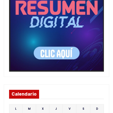
Calendario
L
M
X
J
V
S
D