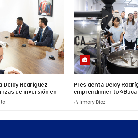
a Delcy Rodríguez
Presidenta Delcy Rodríg
anzas de inversión en
emprendimiento «Boca
uros con Cámara
que impulsa la producc
ita
Irmary Diaz
de Energía
nacional hacia mercad
internacionales