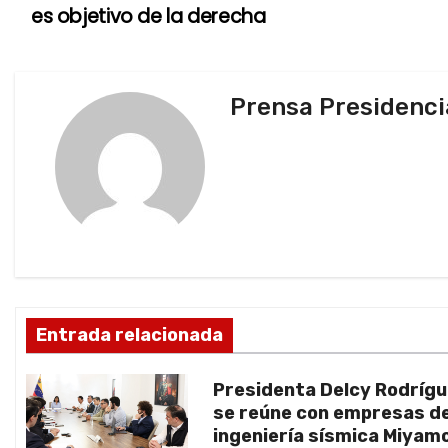
es objetivo de la derecha
a
v
Prensa Presidenci
e
g
a
c
i
ó
Entrada relacionada
n
Presidenta Delcy Rodríg
d
se reúne con empresas d
ingeniería sísmica Miyam