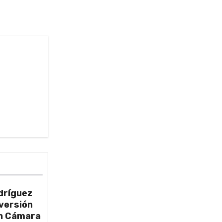
dríguez
nversión
on Cámara