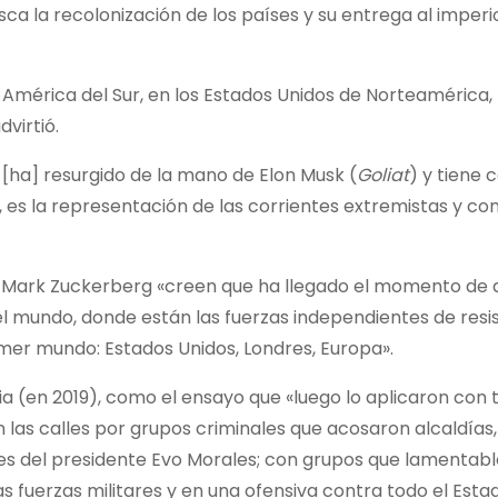
sca la recolonización de los países y su entrega al imperi
 América del Sur, en los Estados Unidos de Norteamérica,
virtió.
[ha] resurgido de la mano de Elon Musk (
Goliat
) y tiene c
es la representación de las corrientes extremistas y con
y Mark Zuckerberg «creen que ha llegado el momento de a
el mundo, donde están las fuerzas independientes de resi
rimer mundo: Estados Unidos, Londres, Europa».
ia (en 2019), como el ensayo que «luego lo aplicaron con 
las calles por grupos criminales que acosaron alcaldías, 
ares del presidente Evo Morales; con grupos que lamenta
as fuerzas militares y en una ofensiva contra todo el Esta