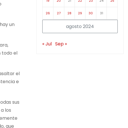
19
20
21
22
23
24
25
o
26
27
28
29
30
31
 hay un
agosto 2024
« Jul
Sep »
ara,
 todo el
saltar el
stencia e
todas sus
a los
blemente
do, que