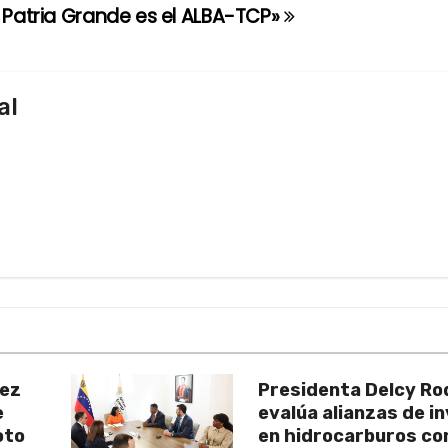
Patria Grande es el ALBA-TCP»
al
uez
Presidenta Delcy Ro
e
evalúa alianzas de i
oto
en hidrocarburos c