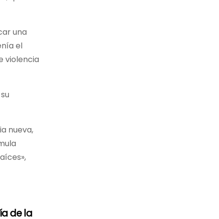
icar una
nía el
e violencia
 su
ia nueva,
mula
raíces»,
ía de la