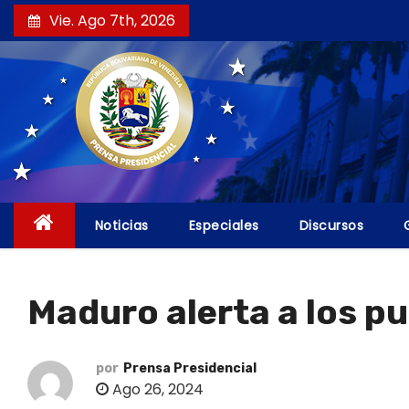
S
Vie. Ago 7th, 2026
a
l
t
a
r
a
l
c
Noticias
Especiales
Discursos
o
n
t
Maduro alerta a los p
e
n
i
por
Prensa Presidencial
Ago 26, 2024
d