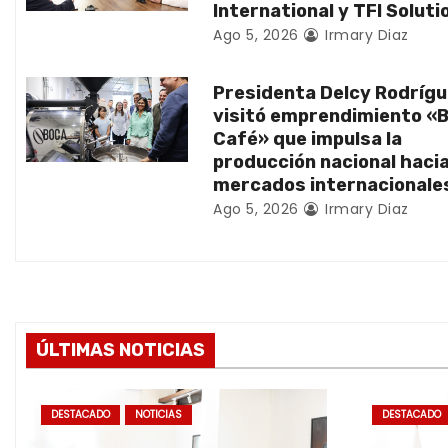
e
International y TFI Soluti
Ago 5, 2026
Irmary Diaz
e
n
Presidenta Delcy Rodríg
visitó emprendimiento «
t
Café» que impulsa la
producción nacional haci
r
mercados internacionale
Ago 5, 2026
Irmary Diaz
a
d
a
s
ÚLTIMAS NOTICIAS
DESTACADO
NOTICIAS
DESTACADO