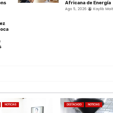
ons
Africana de Energía
Ago 5, 2026
Kaylib Mai
uez
Boca
a
s
NOTICIAS
DESTACADO
NOTICIAS