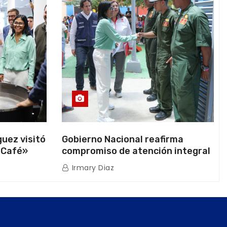
uez visitó
Gobierno Nacional reafirma
 Café»
compromiso de atención integral
ión
a la población venezolana tras
Irmary Diaz
os
doblete sísmico