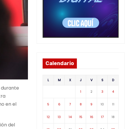
Calendario
L
M
X
J
V
S
D
, durante
1
2
3
4
tra
o en el
5
6
7
8
9
10
11
12
13
14
15
16
17
18
ión del