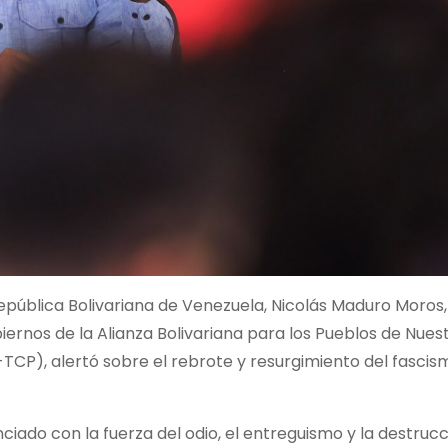
República Bolivariana de Venezuela, Nicolás Maduro Moros
iernos de la Alianza Bolivariana para los Pueblos de Nues
P), alertó sobre el rebrote y resurgimiento del fascism
iado con la fuerza del odio, el entreguismo y la destrucc