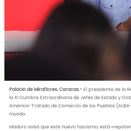
Palacio de Miraflores, Caracas.-
El presidente de la 
la XI Cumbre Extraordinaria de Jefes de Estado y Gob
América-Tratado de Comercio de los Pueblos (ALBA-TC
mundo.
Maduro avisó que este nuevo fascismo, está «repotenc