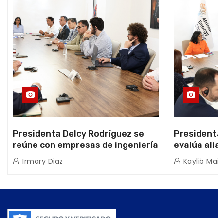
Presidenta Delcy Rodríguez se
President
reúne con empresas de ingeniería
evalúa ali
sísmica Miyamoto International y
hidrocarb
Irmary Diaz
Kaylib Ma
TFI Solutions
Africana 