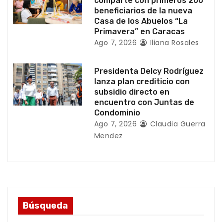
a
comparte con primeros 200
beneficiarios de la nueva
d
Casa de los Abuelos “La
Primavera” en Caracas
a
Ago 7, 2026
Iliana Rosales
s
Presidenta Delcy Rodríguez
lanza plan crediticio con
subsidio directo en
encuentro con Juntas de
Condominio
Ago 7, 2026
Claudia Guerra
Mendez
Búsqueda