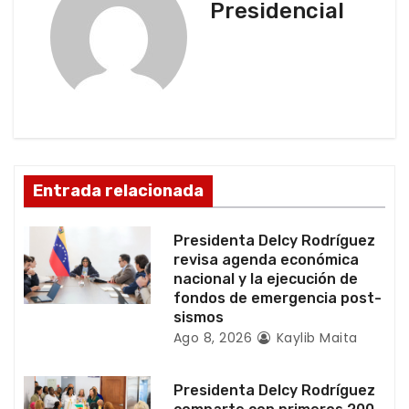
Presidencial
c
i
ó
n
d
Entrada relacionada
e
Presidenta Delcy Rodríguez
e
revisa agenda económica
nacional y la ejecución de
n
fondos de emergencia post-
sismos
t
Ago 8, 2026
Kaylib Maita
r
Presidenta Delcy Rodríguez