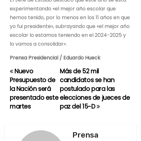
experimentando «el mejor año escolar que
hemos tenido, por lo menos en los 11 años en que
yo fui presidente», subrayando que «el mejor año
escolar lo estamos teniendo en el 2024-2025 y
lo vamos a consolidar».
Prensa Presidencial / Eduardo Hueck
Nuevo
Más de 52 mil
N
Presupuesto de
candidatos se han
a
la Nación será
postulado para las
presentado este
elecciones de jueces de
v
martes
paz del 15-D
e
g
Prensa
a