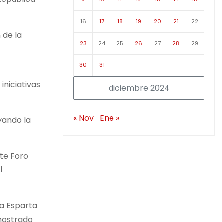
16
17
18
19
20
21
22
 de la
23
24
25
26
27
28
29
30
31
iniciativas
diciembre 2024
« Nov
Ene »
yando la
ste Foro
l
va Esparta
emostrado