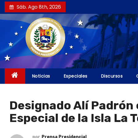
S
Sáb. Ago 8th, 2026
a
l
t
a
r
a
l
c
Noticias
Especiales
Discursos
o
n
t
Designado Alí Padrón
e
Especial de la Isla La 
n
i
d
por
Prensa Presidencial