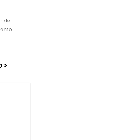
o de
mento.
do