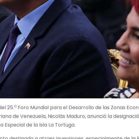
o
el 25.
Foro Mundial para el Desarrollo de las Zonas Eco
ariana de Venezuela, Nicolás Maduro, anunció la designació
Especial de la Isla La Tortuga.
to destinado a atraer inversiones, especialmente de la 