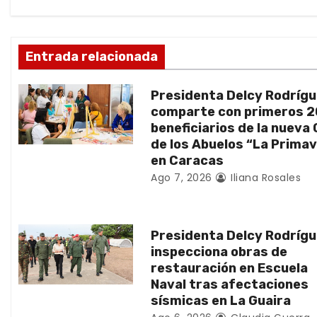
i
ó
Entrada relacionada
n
Presidenta Delcy Rodríg
d
comparte con primeros 
beneficiarios de la nueva
e
de los Abuelos “La Prima
en Caracas
e
Ago 7, 2026
Iliana Rosales
n
t
Presidenta Delcy Rodríg
inspecciona obras de
r
restauración en Escuela
Naval tras afectaciones
a
sísmicas en La Guaira