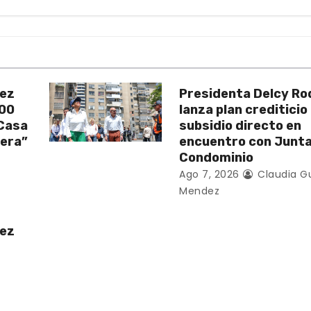
uez
Presidenta Delcy Ro
200
lanza plan crediticio
 Casa
subsidio directo en
vera”
encuentro con Junt
Condominio
Ago 7, 2026
Claudia G
Mendez
uez