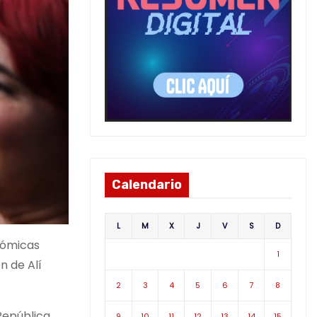
Calendario
L
M
X
J
V
S
D
nómicas
1
n de Alí
2
3
4
5
6
7
8
República
9
10
11
12
13
14
15