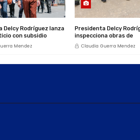
a Delcy Rodríguez lanza
Presidenta Delcy Rodrí
ticio con subsidio
inspecciona obras de
n encuentro con Juntas
restauración en Escuel
Guerra Mendez
Claudia Guerra Mendez
inio
tras afectaciones sísm
Guaira