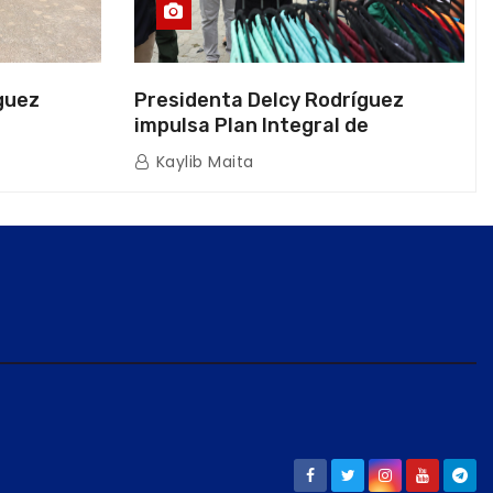
guez
Presidenta Delcy Rodríguez
impulsa Plan Integral de
a Naval
Reactivación Económica en La
Kaylib Maita
icas en La
Guaira