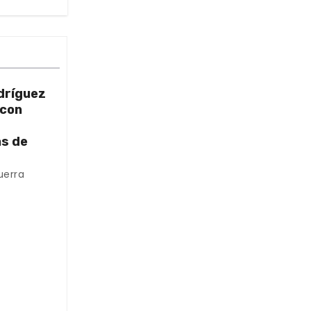
dríguez
 con
as de
uerra