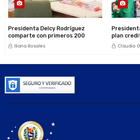
Presidenta Delcy Rodríguez
President
comparte con primeros 200
plan credi
beneficiarios de la nueva Casa de
directo e
Iliana Rosales
Claudia 
los Abuelos “La Primavera” en
de Condom
Caracas