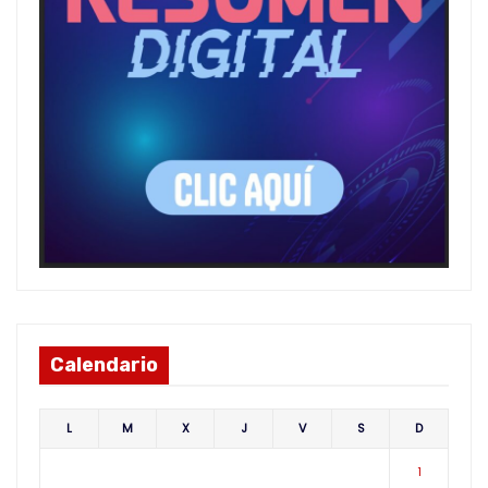
Calendario
L
M
X
J
V
S
D
1