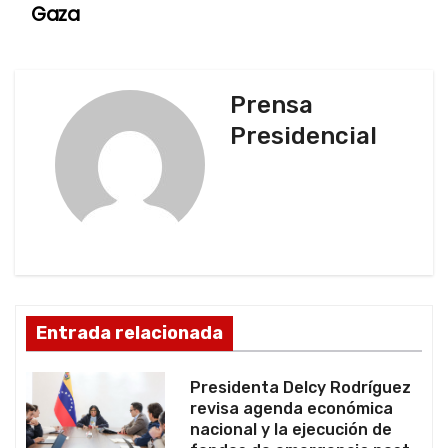
e
Gaza
g
a
Prensa
c
Presidencial
i
ó
n
d
Entrada relacionada
e
e
Presidenta Delcy Rodríguez
revisa agenda económica
n
nacional y la ejecución de