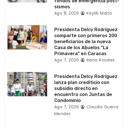
fondos de emergencia post-
t
sismos
Ago 8, 2026
Kaylib Maita
r
a
Presidenta Delcy Rodríguez
comparte con primeros 200
d
beneficiarios de la nueva
Casa de los Abuelos “La
a
Primavera” en Caracas
Ago 7, 2026
Iliana Rosales
s
Presidenta Delcy Rodríguez
lanza plan crediticio con
subsidio directo en
encuentro con Juntas de
Condominio
Ago 7, 2026
Claudia Guerra
Mendez