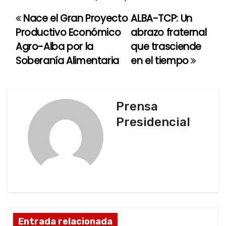
Nace el Gran Proyecto
ALBA-TCP: Un
N
Productivo Económico
abrazo fraternal
a
Agro-Alba por la
que trasciende
Soberanía Alimentaria
en el tiempo
v
e
g
Prensa
Presidencial
a
c
i
ó
n
Entrada relacionada