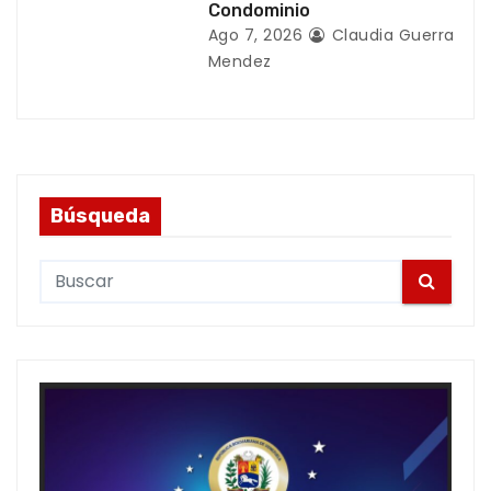
Condominio
Ago 7, 2026
Claudia Guerra
Mendez
Búsqueda
S
e
a
r
c
h