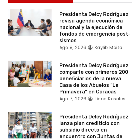
d
Presidenta Delcy Rodríguez
e
revisa agenda económica
nacional y la ejecución de
e
fondos de emergencia post-
sismos
n
Ago 8, 2026
Kaylib Maita
t
Presidenta Delcy Rodríguez
r
comparte con primeros 200
beneficiarios de la nueva
a
Casa de los Abuelos “La
Primavera” en Caracas
d
Ago 7, 2026
Iliana Rosales
a
Presidenta Delcy Rodríguez
s
lanza plan crediticio con
subsidio directo en
encuentro con Juntas de