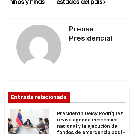
niños y niñas
estados del país
g
a
Prensa
c
Presidencial
i
ó
n
d
Entrada relacionada
e
e
Presidenta Delcy Rodríguez
revisa agenda económica
n
nacional y la ejecución de
fondos de emergencia post-