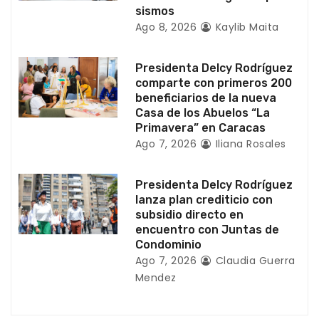
t
sismos
Ago 8, 2026
Kaylib Maita
r
a
Presidenta Delcy Rodríguez
comparte con primeros 200
d
beneficiarios de la nueva
Casa de los Abuelos “La
a
Primavera” en Caracas
Ago 7, 2026
Iliana Rosales
s
Presidenta Delcy Rodríguez
lanza plan crediticio con
subsidio directo en
encuentro con Juntas de
Condominio
Ago 7, 2026
Claudia Guerra
Mendez