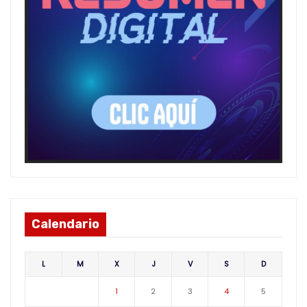
Calendario
L
M
X
J
V
S
D
1
2
3
4
5