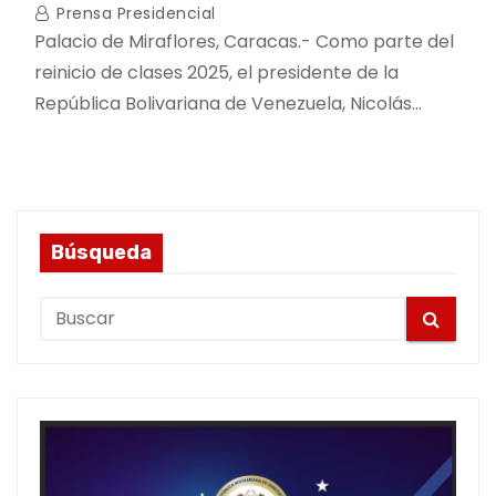
Prensa Presidencial
Palacio de Miraflores, Caracas.- Como parte del
reinicio de clases 2025, el presidente de la
República Bolivariana de Venezuela, Nicolás…
Búsqueda
S
e
a
r
c
h