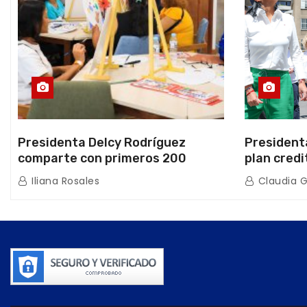
Presidenta Delcy Rodríguez
President
comparte con primeros 200
plan credi
beneficiarios de la nueva Casa de
directo e
Iliana Rosales
Claudia 
los Abuelos “La Primavera” en
de Condom
Caracas