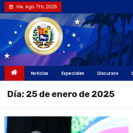
S
Vie. Ago 7th, 2026
a
l
t
a
r
a
l
c
Noticias
Especiales
Discursos
o
n
Día:
25 de enero de 2025
t
e
n
i
d