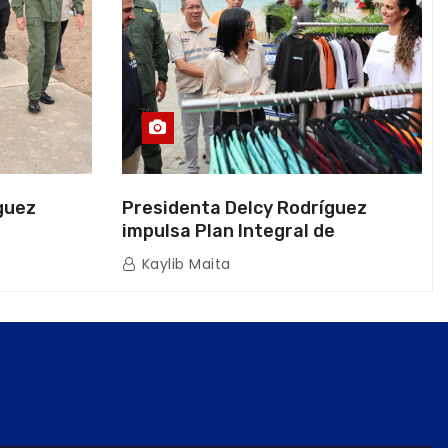
guez
Presidenta Delcy Rodríguez
impulsa Plan Integral de
a Naval
Reactivación Económica en La
Kaylib Maita
icas en La
Guaira