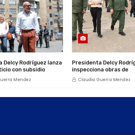
a Delcy Rodríguez lanza
Presidenta Delcy Rodrí
ticio con subsidio
inspecciona obras de
n encuentro con Juntas
restauración en Escuel
Guerra Mendez
Claudia Guerra Mendez
inio
tras afectaciones sísm
Guaira