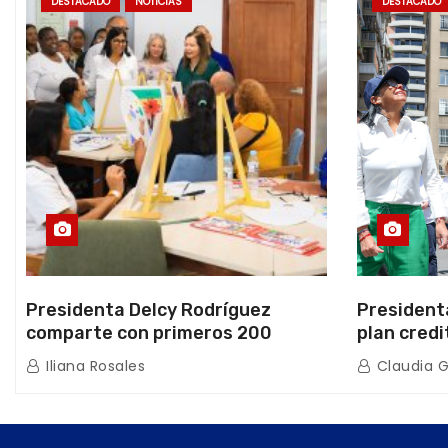
DESTACADO
NOTICIAS
DESTACADO
Presidenta Delcy Rodríguez
President
comparte con primeros 200
plan credi
beneficiarios de la nueva Casa de
directo e
Iliana Rosales
Claudia 
los Abuelos “La Primavera” en
de Condom
Caracas