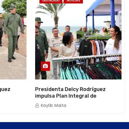
DESTACADO
NOTICIAS
guez
Presidenta Delcy Rodríguez
impulsa Plan Integral de
a Naval
Reactivación Económica en La
Kaylib Maita
icas en La
Guaira