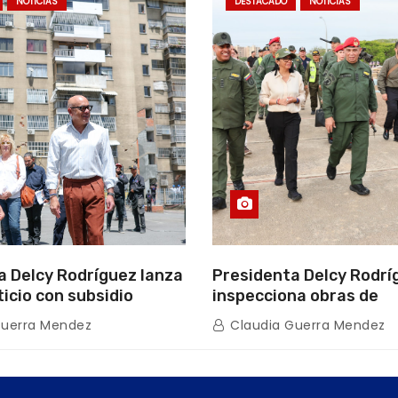
NOTICIAS
DESTACADO
NOTICIAS
a Delcy Rodríguez lanza
Presidenta Delcy Rodrí
ticio con subsidio
inspecciona obras de
n encuentro con Juntas
restauración en Escuel
Guerra Mendez
Claudia Guerra Mendez
inio
tras afectaciones sísm
Guaira