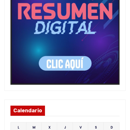
Calendario
L
M
X
J
V
S
D