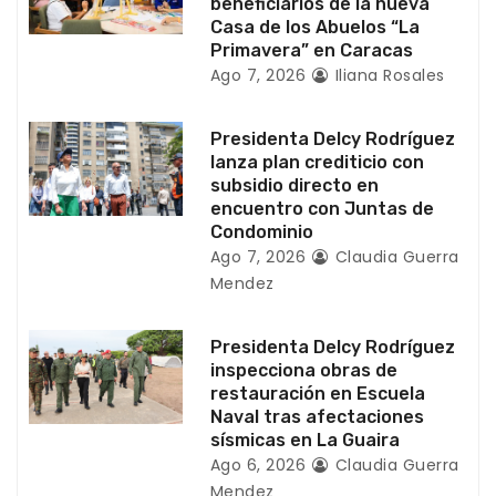
beneficiarios de la nueva
n
Casa de los Abuelos “La
Primavera” en Caracas
t
Ago 7, 2026
Iliana Rosales
r
Presidenta Delcy Rodríguez
a
lanza plan crediticio con
subsidio directo en
d
encuentro con Juntas de
Condominio
a
Ago 7, 2026
Claudia Guerra
Mendez
s
Presidenta Delcy Rodríguez
inspecciona obras de
restauración en Escuela
Naval tras afectaciones
sísmicas en La Guaira
Ago 6, 2026
Claudia Guerra
Mendez