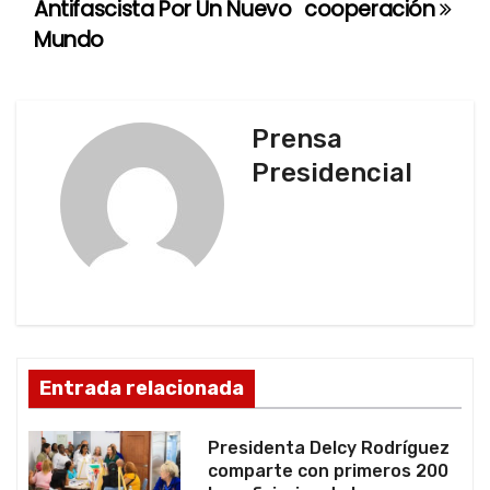
Antifascista Por Un Nuevo
cooperación
v
Mundo
e
g
Prensa
a
Presidencial
c
i
ó
n
d
Entrada relacionada
e
Presidenta Delcy Rodríguez
e
comparte con primeros 200