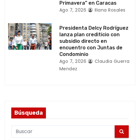
Primavera” en Caracas
s
Ago 7, 2026
Iliana Rosales
Presidenta Delcy Rodríguez
lanza plan crediticio con
subsidio directo en
encuentro con Juntas de
Condominio
Ago 7, 2026
Claudia Guerra
Mendez
Búsqueda
S
e