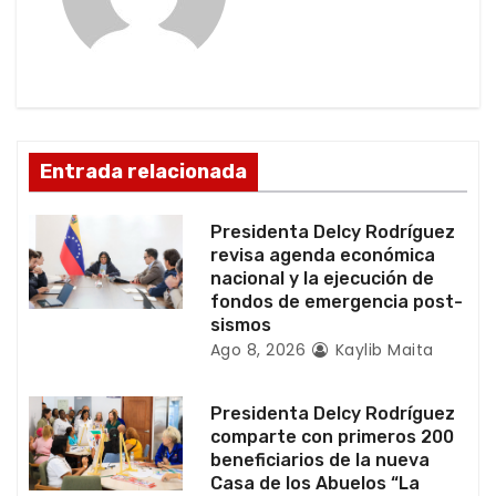
ó
n
d
e
Entrada relacionada
e
Presidenta Delcy Rodríguez
n
revisa agenda económica
nacional y la ejecución de
t
fondos de emergencia post-
sismos
r
Ago 8, 2026
Kaylib Maita
a
Presidenta Delcy Rodríguez
d
comparte con primeros 200
beneficiarios de la nueva
a
Casa de los Abuelos “La