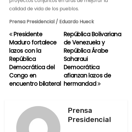
proyectos conjuntos en aras de mejorar la
calidad de vida de los pueblos.
Prensa Presidencial / Eduardo Hueck
Presidente
República Bolivariana
N
Maduro fortalece
de Venezuela y
a
lazos con la
República Árabe
República
Saharaui
v
Democrática del
Democrática
e
Congo en
afianzan lazos de
encuentro bilateral
hermandad
g
a
c
Prensa
Presidencial
i