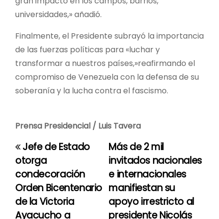
gran impacto en los campos, barrios,
universidades,» añadió.
Finalmente, el Presidente subrayó la importancia
de las fuerzas políticas para «luchar y
transformar a nuestros países,»reafirmando el
compromiso de Venezuela con la defensa de su
soberanía y la lucha contra el fascismo.
Prensa Presidencial / Luis Tavera
Jefe de Estado
Más de 2 mil
N
otorga
invitados nacionales
a
condecoración
e internacionales
Orden Bicentenario
manifiestan su
v
de la Victoria
apoyo irrestricto al
e
Ayacucho a
presidente Nicolás