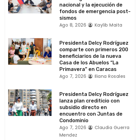
nacional y la ejecución de
r
fondos de emergencia post-
sismos
a
Ago 8, 2026
Kaylib Maita
d
Presidenta Delcy Rodríguez
a
comparte con primeros 200
beneficiarios de la nueva
s
Casa de los Abuelos “La
Primavera” en Caracas
Ago 7, 2026
Iliana Rosales
Presidenta Delcy Rodríguez
lanza plan crediticio con
subsidio directo en
encuentro con Juntas de
Condominio
Ago 7, 2026
Claudia Guerra
Mendez