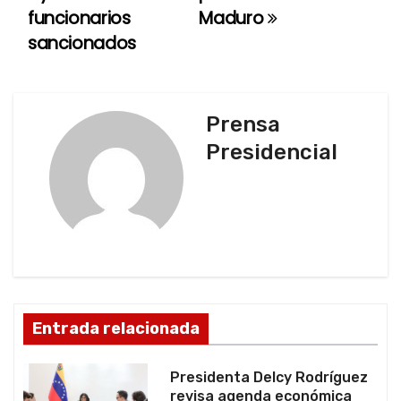
funcionarios
Maduro
g
sancionados
a
c
Prensa
i
Presidencial
ó
n
d
e
e
Entrada relacionada
n
Presidenta Delcy Rodríguez
t
revisa agenda económica