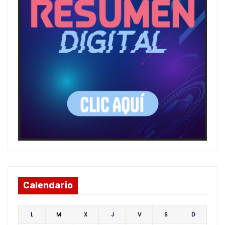
Calendario
L
M
X
J
V
S
D