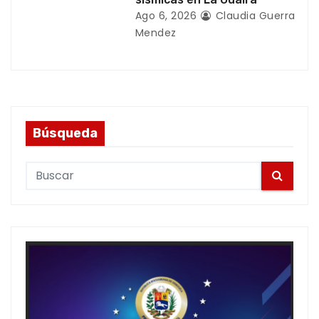
Ago 6, 2026
Claudia Guerra
Mendez
Búsqueda
S
e
a
r
c
h