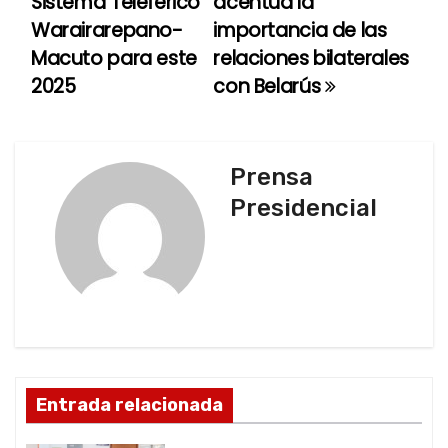
Sistema Teleférico
acentúa la
v
Warairarepano-
importancia de las
e
Macuto para este
relaciones bilaterales
2025
con Belarús
g
a
c
Prensa
Presidencial
i
ó
n
d
e
Entrada relacionada
e