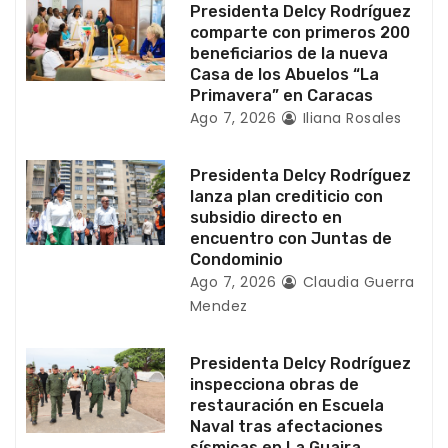
Presidenta Delcy Rodríguez
n
comparte con primeros 200
beneficiarios de la nueva
t
Casa de los Abuelos “La
Primavera” en Caracas
r
Ago 7, 2026
Iliana Rosales
a
Presidenta Delcy Rodríguez
d
lanza plan crediticio con
subsidio directo en
a
encuentro con Juntas de
Condominio
s
Ago 7, 2026
Claudia Guerra
Mendez
Presidenta Delcy Rodríguez
inspecciona obras de
restauración en Escuela
Naval tras afectaciones
sísmicas en La Guaira