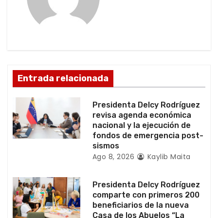
ó
n
d
e
Entrada relacionada
e
Presidenta Delcy Rodríguez
n
revisa agenda económica
nacional y la ejecución de
t
fondos de emergencia post-
sismos
r
Ago 8, 2026
Kaylib Maita
a
Presidenta Delcy Rodríguez
d
comparte con primeros 200
beneficiarios de la nueva
a
Casa de los Abuelos “La