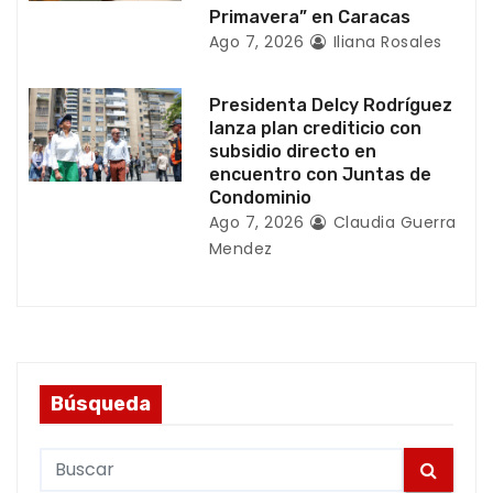
Primavera” en Caracas
s
Ago 7, 2026
Iliana Rosales
Presidenta Delcy Rodríguez
lanza plan crediticio con
subsidio directo en
encuentro con Juntas de
Condominio
Ago 7, 2026
Claudia Guerra
Mendez
Búsqueda
S
e