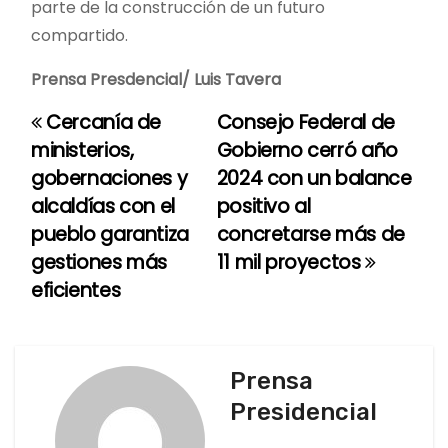
parte de la construcción de un futuro
compartido.
Prensa Presdencial/ Luis Tavera
Cercanía de
Consejo Federal de
N
ministerios,
Gobierno cerró año
a
gobernaciones y
2024 con un balance
alcaldías con el
positivo al
v
pueblo garantiza
concretarse más de
e
gestiones más
11 mil proyectos
eficientes
g
a
c
Prensa
Presidencial
i