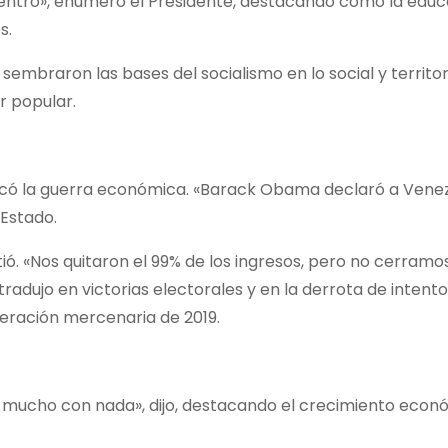
Adentro», enumeró el Presidente, destacando cómo la educa
s.
embraron las bases del socialismo en lo social y territori
r popular.
sificó la guerra económica. «Barack Obama declaró a Vene
 Estado.
tió. «Nos quitaron el 99% de los ingresos, pero no cerramo
tradujo en victorias electorales y en la derrota de intent
peración mercenaria de 2019.
r mucho con nada», dijo, destacando el crecimiento econ