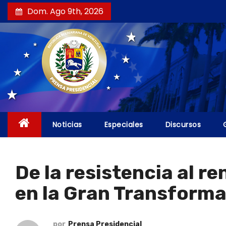
S
Dom. Ago 9th, 2026
a
l
t
a
r
a
l
c
Noticias
Especiales
Discursos
o
n
t
De la resistencia al r
e
en la Gran Transforma
n
i
d
por
Prensa Presidencial