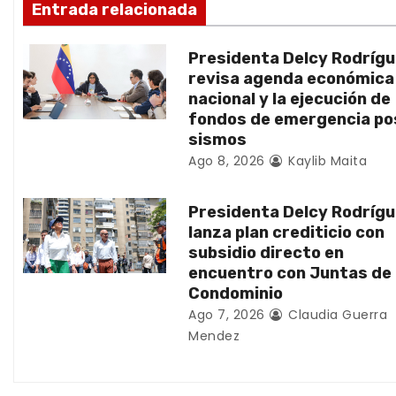
ó
Entrada relacionada
n
Presidenta Delcy Rodríg
d
revisa agenda económica
nacional y la ejecución de
e
fondos de emergencia po
sismos
e
Ago 8, 2026
Kaylib Maita
n
Presidenta Delcy Rodríg
t
lanza plan crediticio con
subsidio directo en
r
encuentro con Juntas de
Condominio
a
Ago 7, 2026
Claudia Guerra
d
Mendez
a