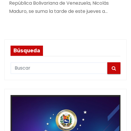
República Bolivariana de Venezuela, Nicolás
Maduro, se suma la tarde de este jueves a…
Búsqueda
S
e
a
r
c
h